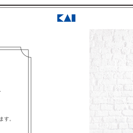
、
ます。