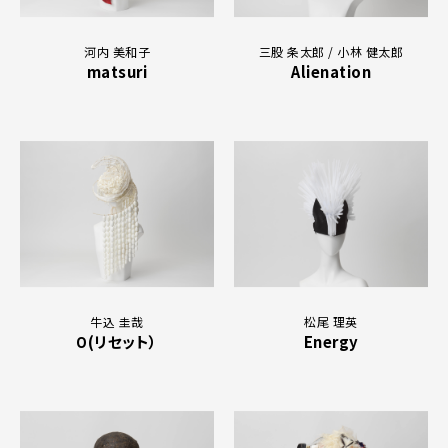
河内 美和子
三股 条太郎 / 小林 健太郎
matsuri
Alienation
牛込 圭哉
松尾 理英
０(リセット）
Energy