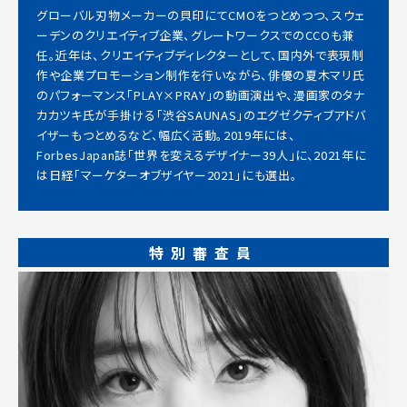
グローバル刃物メーカーの貝印にてCMOをつとめつつ、スウェ
ーデンのクリエイティブ企業、グレートワークスでのCCOも兼
任。近年は、クリエイティブディレクターとして、国内外で表現制
作や企業プロモーション制作を行いながら、俳優の夏木マリ氏
のパフォーマンス「PLAY×PRAY」の動画演出や、漫画家のタナ
カカツキ氏が手掛ける「渋谷SAUNAS」のエグゼクティブアドバ
イザーもつとめるなど、幅広く活動。2019年には、
ForbesJapan誌「世界を変えるデザイナー39人」に、2021年に
は日経「マーケターオブザイヤー2021」にも選出。
特別審査員