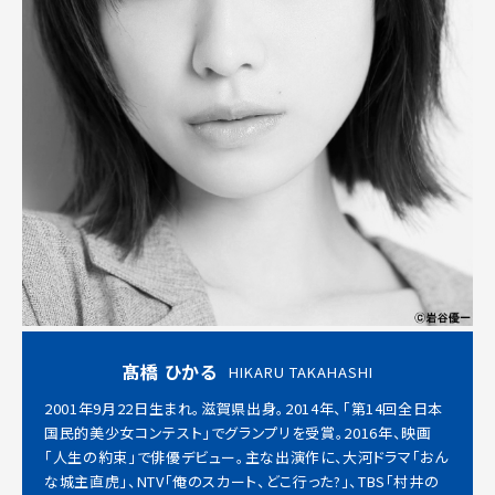
髙橋 ひかる
HIKARU TAKAHASHI
2001年9月22日生まれ。滋賀県出身。2014年、「第14回全日本
国民的美少女コンテスト」でグランプリを受賞。2016年、映画
「人生の約束」で俳優デビュー。主な出演作に、大河ドラマ「おん
な城主直虎」、NTV「俺のスカート、どこ行った?」、TBS「村井の