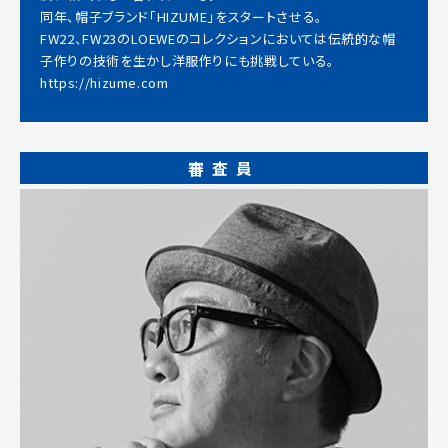
同年、帽子ブランド「HIZUME」をスタートさせる。
FW22、FW23のLOEWEのコレクションにおいては伝統的な帽
子作りの技術を生かし洋服作りにも挑戦している。
https://hizume.com
審査員