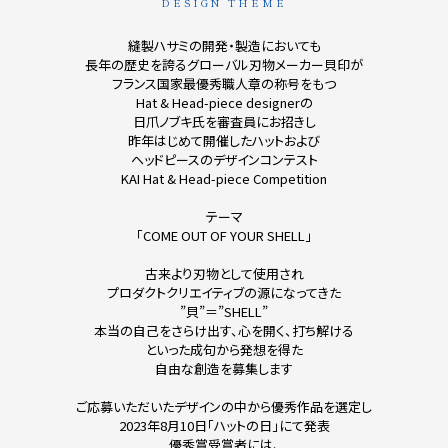
DESIGN THEME
縫製ハサミの開発・製造においても
長年の歴史を誇る
グローバル刃物メーカー貝印が
フランス国家最優秀職人章の称号をもつ
Hat & Head-piece designerの
日爪ノブキ氏を審査員にお招きし
昨年はじめて開催したハットおよび
ヘッドピースのデザインコンテスト
KAI Hat & Head-piece Competition
テーマ
「COME OUT OF YOUR SHELL」
古来より刃物として使用され
プロダクトクリエイティブの源になってきた
”貝”＝”SHELL”
本当の自己をさらけ出す、心を開く、打ち解ける
といった成句から発想を得た
自由な創造を募集します
ご応募いただいたデザインの中から優秀作品を選定し
2023年8月10日「ハットの日」にて発表
優秀賞受賞者には、