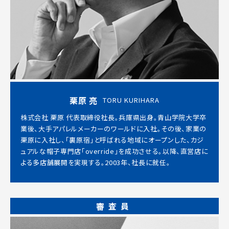
栗原 亮
TORU KURIHARA
株式会社 栗原 代表取締役社長。兵庫県出身。青山学院大学卒
業後、大手アパレルメーカーのワールドに入社。その後、家業の
栗原に入社し、「裏原宿」と呼ばれる地域にオープンした、カジ
ュアルな帽子専⾨店「override」を成功させる。以降、直営店に
よる多店舗展開を実現する。2003年、社長に就任。
審査員