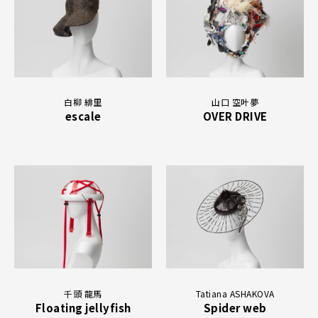
白柳 緋里
山口 空叶夢
escale
OVER DRIVE
千頭 龍馬
Tatiana ASHAKOVA
Floating jellyfish
Spider web