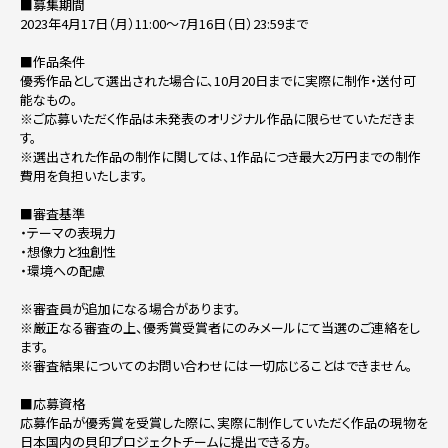
■募集期間
2023年4月17日（月）11:00〜7月16日（日）23:59まで
■作品条件
優秀作品として選出された場合に、10月20日までに実際に制作・送付可
能なもの。
※ご応募いただく作品は未発表のオリジナル作品に限らせていただきま
す。
※選出された作品の制作に関しては、1作品につき最大2万円までの制作
費用を負担いたします。
■審査基準
・テーマの表現力
・想像力と独創性
・環境への配慮
※審査員が追加になる場合があります。
※厳正なる審査の上、優秀賞受賞者にのみメールにて当選のご連絡をし
ます。
※審査結果についてのお問い合わせには一切応じることはできません。
■応募資格
応募作品が優秀賞を受賞した際に、実際に制作していただく作品の現物を
日本国内の貝印プロジェクトチームに提出できる方。