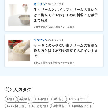
キッチン
2025/10/01
生クリームとホイップクリームの違いと
は？泡立て方やおすすめの料理・お菓子
まで紹介
#泡立て器
#お菓子作り
#ケーキ作り
キッチン
2025/10/01
ケーキに欠かせない生クリームの簡単な
作り方とは？材料や泡立てのポイントま
で
#泡立て器
#お菓子作り
#ケーキ作り
人気タグ
#包丁
#高級包丁
#洋包丁
#和包丁
#スライサー
#パン切り包丁
#子ども包丁
#中華包丁
#調理器セット