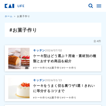
LIFE
ホーム
お菓子作り
#お菓子作り
全4件
キッチン
2026/07/02
ケーキ型はどう選ぶ？用途・素材別の種
類とおすすめ商品を紹介
#ケーキ作り
#お菓子作り
#ケーキ作り
キッチン
2026/01/15
ケーキをうまく切る裏ワザ5選！きれい
に等分するコツまで
#ケーキ作り
#お菓子作り
#ケーキ作り