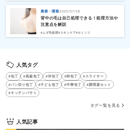
美容・理容
2025/07/18
背中の毛は自己処理できる！処理方法や
注意点を解説
#ムダ毛処理
#スキンケア
#カミソリ
人気タグ
#包丁
#高級包丁
#洋包丁
#和包丁
#スライサー
#パン切り包丁
#子ども包丁
#中華包丁
#調理器セット
#キッチンバサミ
タグ一覧を見る
人気記事