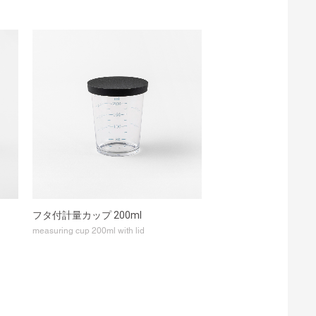
フタ付計量カップ 200ml
measuring cup 200ml with lid