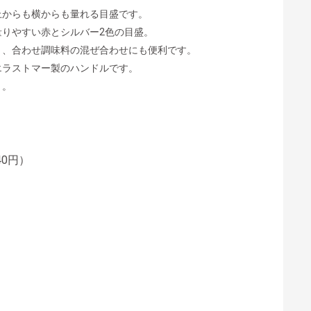
上からも横からも量れる目盛です。
量りやすい赤とシルバー2色の目盛。
く、合わせ調味料の混ぜ合わせにも便利です。
エラストマー製のハンドルです。
き。
40円）