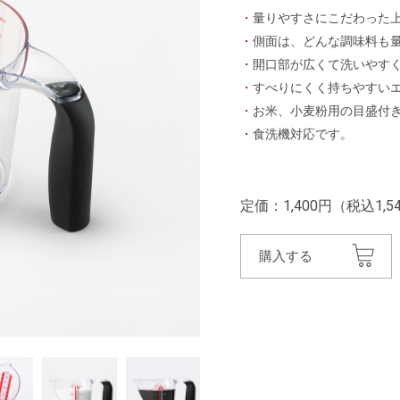
・
量りやすさにこだわった
・
側面は、どんな調味料も
・
開口部が広くて洗いやす
・
すべりにくく持ちやすい
・
お米、小麦粉用の目盛付
・
食洗機対応です。
定価：1,400円（税込1,5
購入する