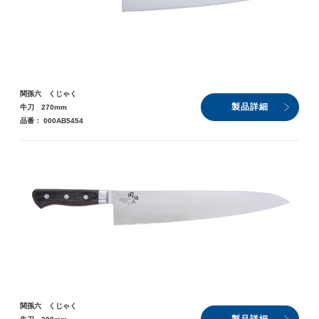
関孫六 くじゃく
製品詳細
牛刀 270mm
品番： 000AB5454
関孫六 くじゃく