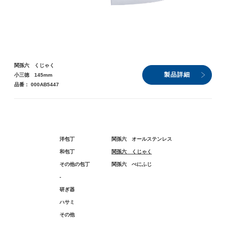
関孫六 くじゃく
製品詳細
小三徳 145mm
品番： 000AB5447
洋包丁
関孫六 オールステンレス
和包丁
関孫六 くじゃく
その他の包丁
関孫六 べにふじ
-
研ぎ器
ハサミ
その他