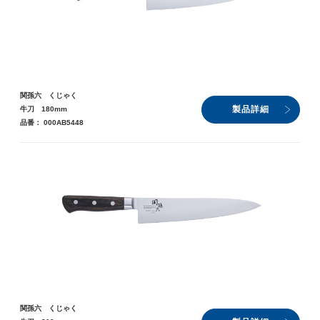
関孫六 くじゃく
製品詳細
牛刀 180mm
品番： 000AB5448
関孫六 くじゃく