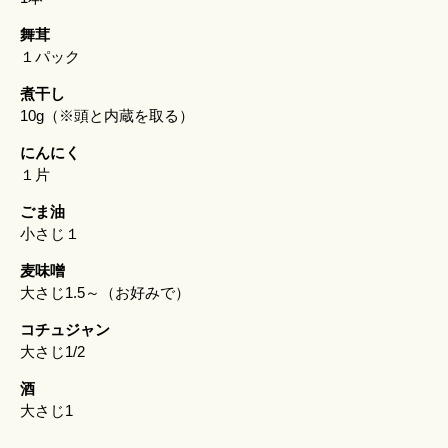
舞茸
１パック
煮干し
10g（※頭と内蔵を取る）
にんにく
１片
ごま油
小さじ１
麦味噌
大さじ1.5～（お好みで）
コチュジャン
大さじ1/2
酒
大さじ1