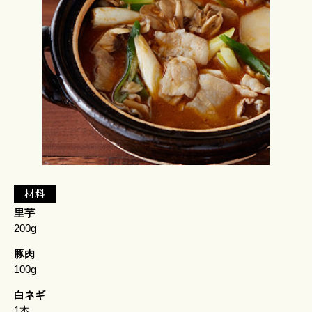
材料
里芋
200g
豚肉
100g
白ネギ
1本