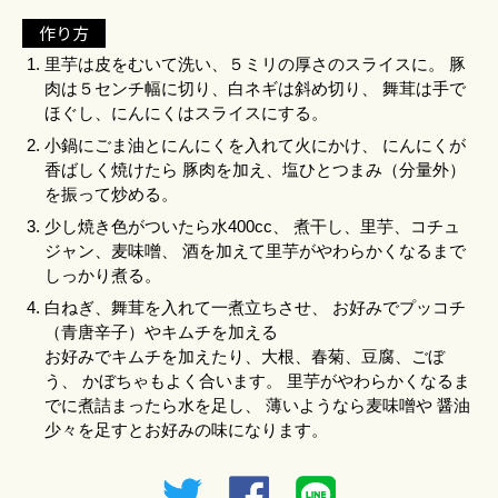
作り方
里芋は皮をむいて洗い、５ミリの厚さのスライスに。 豚
肉は５センチ幅に切り、白ネギは斜め切り、 舞茸は手で
ほぐし、にんにくはスライスにする。
小鍋にごま油とにんにくを入れて火にかけ、 にんにくが
香ばしく焼けたら 豚肉を加え、塩ひとつまみ（分量外）
を振って炒める。
少し焼き色がついたら水400cc、 煮干し、里芋、コチュ
ジャン、麦味噌、 酒を加えて里芋がやわらかくなるまで
しっかり煮る。
白ねぎ、舞茸を入れて一煮立ちさせ、 お好みでプッコチ
（青唐辛子）やキムチを加える
お好みでキムチを加えたり、大根、春菊、豆腐、ごぼ
う、 かぼちゃもよく合います。 里芋がやわらかくなるま
でに煮詰まったら水を足し、 薄いようなら麦味噌や 醤油
少々を足すとお好みの味になります。