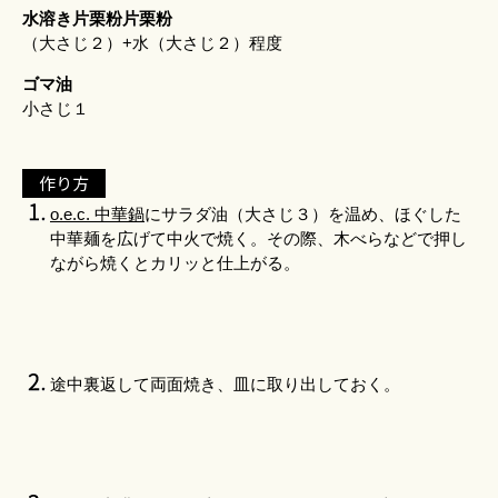
水溶き片栗粉片栗粉
（大さじ２）+水（大さじ２）程度
ゴマ油
小さじ１
作り方
o.e.c. 中華鍋
にサラダ油（大さじ３）を温め、ほぐした
中華麺を広げて中火で焼く。その際、木べらなどで押し
ながら焼くとカリッと仕上がる。
途中裏返して両面焼き、皿に取り出しておく。