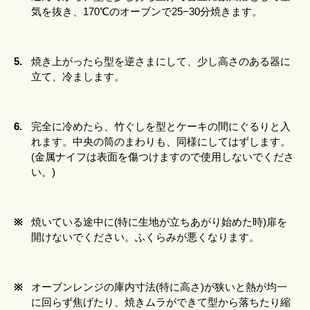
気を抜き、170℃のオーブンで25−30分焼きます。
5.
焼き上がったら型を逆さまにして、少し高さのある器に
立て、冷まします。
6.
完全に冷めたら、竹ぐしを型とケーキの間にぐるりと入
れます。中央の筒のまわりも、同様にしてはずします。
(金属ナイフは表面を傷つけますので使用しないでくださ
い。)
※
焼いている途中に(特に生地が立ちあがり始めた時)扉を
開けないでください。ふくらみが悪くなります。
※
オーブンレンジの庫内寸法(特に高さ)が狭いと熱が均一
に回らず焦げたり、焼きムラができて型から落ちたり縮