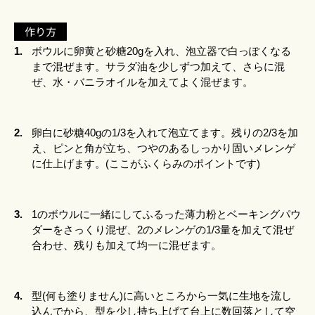
作り方
1.
ボウルに卵黄と砂糖20gを入れ、泡立器で白っぽくなる
まで混ぜます。サラダ油を少しずつ加えて、さらに混
ぜ、水・バニラオイルを加えてよく混ぜます。
2.
卵白に砂糖40gの1/3を入れて泡立てます。残りの2/3を加
え、ピンと角が立ち、つやのあるしっかり固いメレンゲ
に仕上げます。(ここがふくらみのポイントです)
3.
1のボウルに一緒にしてふるった薄力粉とベーキングパウ
ダーをさっくり混ぜ、2のメレンゲの1/3量を加えて混ぜ
合わせ、残りも加えて均一に混ぜます。
4.
型(何も塗りません)に高いところから一気に生地を流し
込んでから、型を少し持ち上げて台上に数回落として空