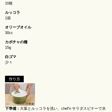
10枚
ルッコラ
1袋
オリーブオイル
30cc
カボチャの種
15g
白ゴマ
少々
作り方
下準備：
大葉とルッコラを洗い、
chef'n サラダスピナー
で水