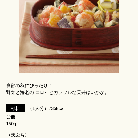
食欲の秋にぴったり！
野菜と海老の コロっとカラフルな天丼はいかが。
材料
（1人分）735kcal
ご飯
150g
〈天ぷら〉