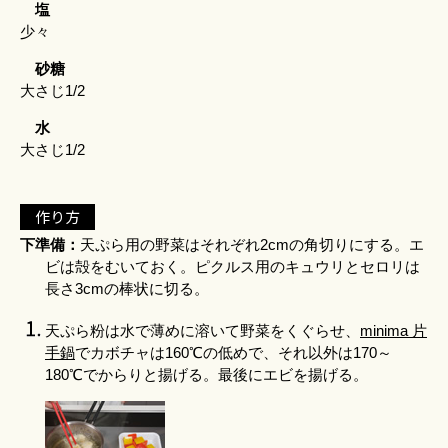
塩
少々
砂糖
大さじ1/2
水
大さじ1/2
作り方
下準備：
天ぷら用の野菜はそれぞれ2cmの角切りにする。エ
ビは殻をむいておく。ピクルス用のキュウリとセロリは
長さ3cmの棒状に切る。
天ぷら粉は水で薄めに溶いて野菜をくぐらせ、
minima 片
手鍋
でカボチャは160℃の低めで、それ以外は170～
180℃でからりと揚げる。最後にエビを揚げる。