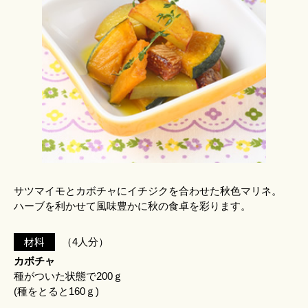
サツマイモとカボチャにイチジクを合わせた秋色マリネ。
ハーブを利かせて風味豊かに秋の食卓を彩ります。
材料
（4人分）
カボチャ
種がついた状態で200ｇ
(種をとると160ｇ)