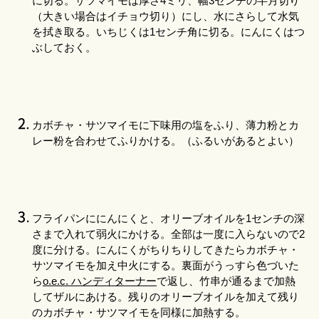
に切る。サツマイモは厚さ4ミリ、幅3センチの半月切り
（大きい場合はイチョウ切り）にし、水にさらして水気
を拭き取る。いちじくは1センチ角に切る。にんにくはつ
ぶしておく。
カボチャ・サツマイモに下味用の塩をふり、薄力粉とカ
レー粉を合わせてふりかける。（ふるいがあるとよい）
フライパン
ににんにくと、オリーブオイルを1センチの深
さまで入れて弱火にかける。全部は一度に入らないので2
度に分ける。にんにくがちりちりしてきたらカボチャ・
サツマイモを加え中火にする。裏面がうっすら色づいた
ら
o.e.c. ハンディターナー
で返し、竹串が通るまで加熱
してザルにあける。残りのオリーブオイルを加えて残り
のカボチャ・サツマイモを同様に加熱する。