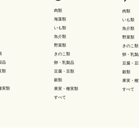
肉類
肉類
海藻類
いも類
いも類
魚介類
魚介類
野菜類
野菜類
きのこ類
類
きのこ類
卵・乳製
製品
卵・乳製品
豆腐・豆
豆類
豆腐・豆類
穀類
穀類
果実・種
種実類
果実・種実類
すべて
すべて