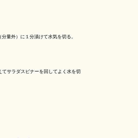
（分量外）に１分漬けて水気を切る。
えて
サラダスピナー
を回してよく水を切