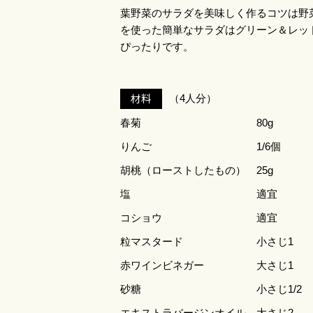
葉野菜のサラダを美味しく作るコツは野
を使った簡単なサラダはグリーン＆レッ
ぴったりです。
材料
（4人分）
春菊
80g
りんご
1/6個
胡桃（ローストしたもの）
25g
塩
適宜
コショウ
適宜
粒マスタード
小さじ1
赤ワインビネガー
大さじ1
砂糖
小さじ1/2
エキストラバージンオイル
大さじ2