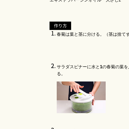
作り方
春菊は葉と茎に分ける。（茎は捨て
サラダスピナー
に水と
1
の春菊の葉を
る。