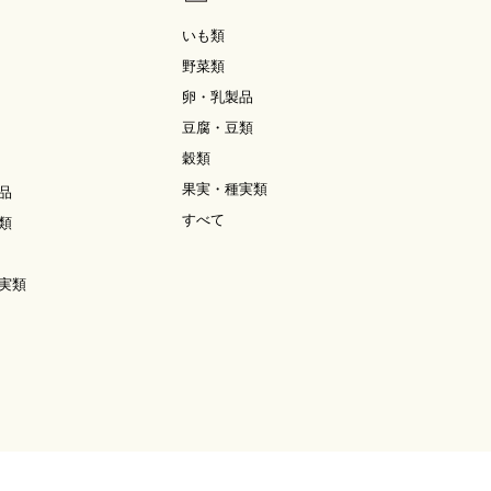
いも類
野菜類
卵・乳製品
豆腐・豆類
穀類
果実・種実類
品
すべて
類
実類