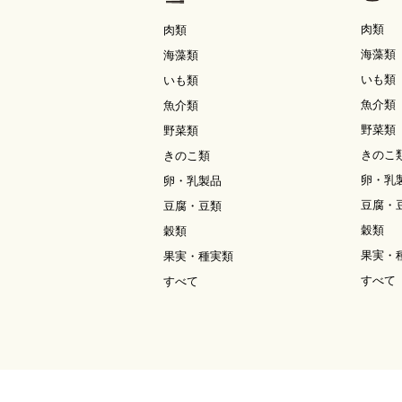
肉類
肉類
海藻類
海藻類
いも類
いも類
魚介類
魚介類
野菜類
野菜類
きのこ
きのこ類
卵・乳
卵・乳製品
豆腐・
豆腐・豆類
穀類
穀類
果実・
果実・種実類
すべて
すべて