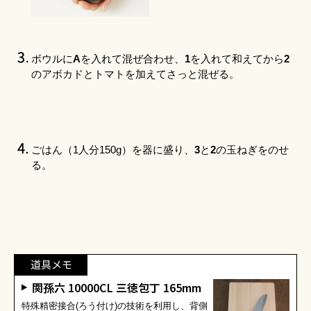
ボウルに
A
を入れて混ぜ合わせ、
1
を入れて和えてから
2
のアボカドとトマトを加えてさっと混ぜる。
ごはん（1人分150g）を器に盛り、
3
と
2
の玉ねぎをのせ
る。
道具メモ
関孫六 10000CL 三徳包丁 165mm
特殊精密接合(ろう付け)の技術を利用し、背側