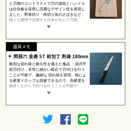
と刃側のコントラストで刃の波紋とハンドル
は白合板を採用し流麗なデザイン性を表現し
ました。野菜切り・肉切り魚のさばきなど、
様々な調理で活躍する日本が生んだ万能
道具メモ
関孫六 金寿 ST 和包丁 刺身 180mm
格別な切れ味と耐久性を備えた逸品 ・湿式平
前刃付け：非常に細かい砥石で刃付けを行う
ことが可能で、繊細な 切れ味を実現。熱によ
る硬度ドロップも回避できるので、高硬度を
維持しながら刃付けを行うことが可能で