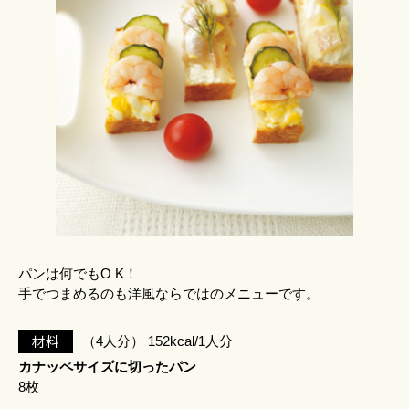
パンは何でもO K！
手でつまめるのも洋風ならではのメニューです。
材料
（4人分） 152kcal/1人分
カナッペサイズに切ったパン
8枚