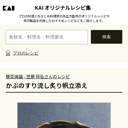
KAI オリジナルレシピ集
プロの料理人をはじめ料理家の先生方監修のオリジナルレシピや
貝印製品を利用したおすすめレシピなどをご紹介します。
検索
プロのレシピ
賛否両論 - 笠原 将弘さんのレシピ
かぶのすり流し炙り帆立添え