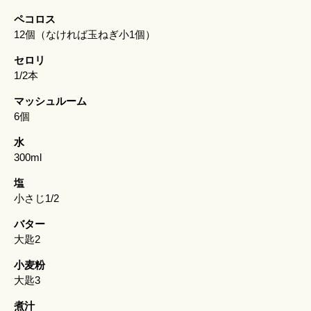
ペコロス
12個（なければ玉ねぎ小1個）
セロリ
1/2本
マッシュルーム
6個
水
300ml
塩
小さじ1/2
バター
大匙2
小麦粉
大匙3
煮汁