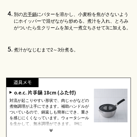
別の
片手鍋
にバターを溶かし、小麦粉を焦がさないよう
にホイッパーで混ぜながら炒める。煮汁を入れ、とろみ
がついたら生クリームを加え一煮立ちさせて3に加える。
煮汁がなじむまで2～3分煮る。
道具メモ
o.e.c. 片手鍋 18cm (ふた付)
対流が起こりやすい形状で、肉じゃがなどの
煮物調理が上手にできます。補助ハンドルが
ついているので、鍋返しも簡単にでき、重さ
を感じにくくなっています。ウォータシール
を生かして、無水調理ができます。 IHに