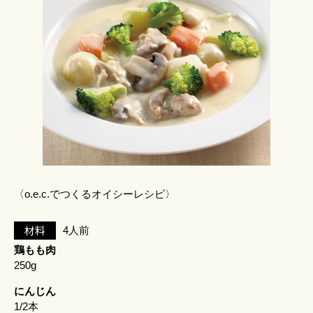
〈o.e.c.でつくるオイシーレシピ〉
材料
4人前
鶏もも肉
250g
にんじん
1/2本