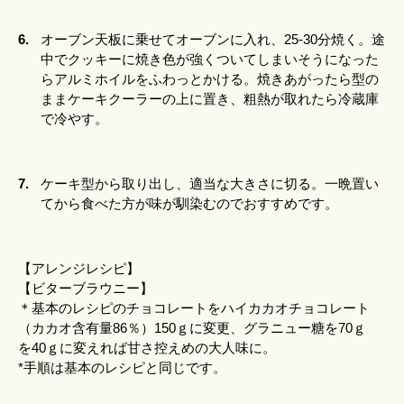
6.
オーブン天板に乗せてオーブンに入れ、25-30分焼く。途
中でクッキーに焼き色が強くついてしまいそうになった
らアルミホイルをふわっとかける。焼きあがったら型の
ままケーキクーラーの上に置き、粗熱が取れたら冷蔵庫
で冷やす。
7.
ケーキ型から取り出し、適当な大きさに切る。一晩置い
てから食べた方が味が馴染むのでおすすめです。
【アレンジレシピ】
【ビターブラウニー】
＊基本のレシピのチョコレートをハイカカオチョコレート
（カカオ含有量86％）150ｇに変更、グラニュー糖を70ｇ
を40ｇに変えれば甘さ控えめの大人味に。
*手順は基本のレシピと同じです。