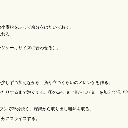
り、適量の小麦粉をふって余分をはたいておく。
てボウルに入れる。
っておく。
る（スポンジケーキサイズに合わせる）。
を少しずつ加えながら、角が立つくらいのメレンゲを作る。
たりするまで泡立てる。①の1/4、a、溶かしバターを加えて混ぜ
ーブンで25分焼く。深鍋から取り出し粗熱を取る。
半分にスライスする。