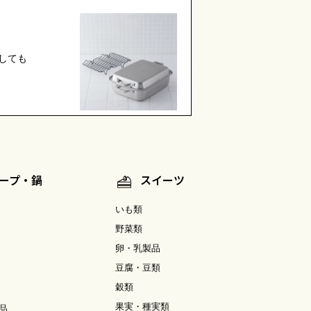
しても
ープ・鍋
スイーツ
いも類
野菜類
卵・乳製品
豆腐・豆類
穀類
果実・種実類
品