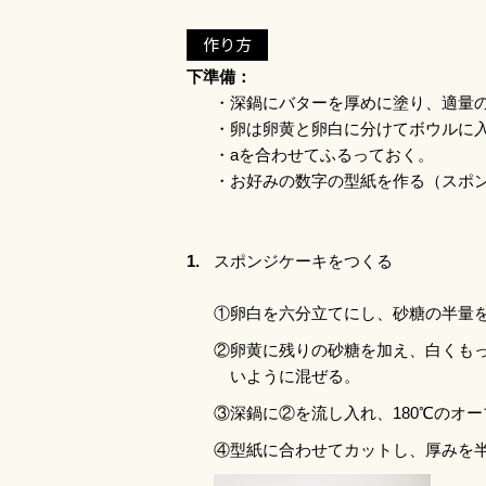
作り方
下準備：
・深鍋にバターを厚めに塗
・卵は卵黄と卵白に分け
・aを合わせてふる
・お好みの数字の型紙を作
1.
スポンジケーキをつくる
①卵白を六分立てにし、砂糖の半量
②卵黄に残りの砂糖を加え、白くもっ
いように混ぜる。
③深鍋に②を流し入れ、180℃のオ
④型紙に合わせてカットし、厚みを