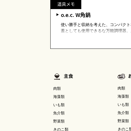
道具メモ
o.e.c. W角鍋
使い勝手と収納を考えた、コンパクト
蓋としても使用できるな万能調理器。
主食
肉類
肉類
海藻類
海藻類
いも類
いも類
魚介類
魚介類
野菜類
野菜類
きのこ
きのこ類