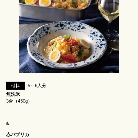
材料
5～6人分
無洗米
3合（450g）
a
赤パプリカ