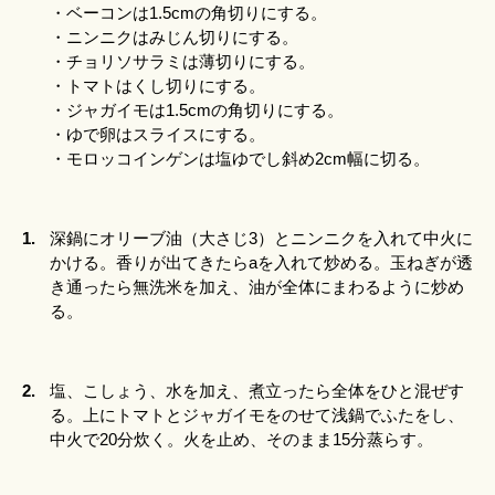
・ベーコンは1.5cmの角切りにする。
・ニンニクはみじん切りにする。
・チョリソサラミは薄切りにする。
・トマトはくし切りにする。
・ジャガイモは1.5cmの角切りにする。
・ゆで卵はスライスにする。
・モロッコインゲンは塩ゆでし斜め2cm幅に切る。
1.
深鍋にオリーブ油（大さじ3）とニンニクを入れて中火に
かける。香りが出てきたらaを入れて炒める。玉ねぎが透
き通ったら無洗米を加え、油が全体にまわるように炒め
る。
2.
塩、こしょう、水を加え、煮立ったら全体をひと混ぜす
る。上にトマトとジャガイモをのせて浅鍋でふたをし、
中火で20分炊く。火を止め、そのまま15分蒸らす。