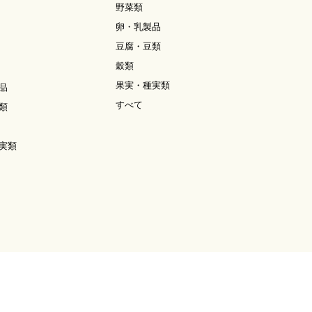
野菜類
卵・乳製品
豆腐・豆類
穀類
果実・種実類
品
すべて
類
実類