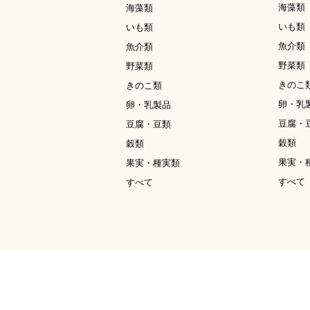
海藻類
海藻類
いも類
いも類
魚介類
魚介類
野菜類
野菜類
きのこ
きのこ類
卵・乳
卵・乳製品
豆腐・
豆腐・豆類
穀類
穀類
果実・
果実・種実類
すべて
すべて