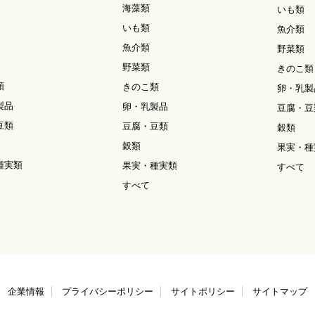
海藻類
いも類
いも類
魚介類
魚介類
野菜類
野菜類
きのこ類
類
きのこ類
卵・乳製
製品
卵・乳製品
豆腐・豆
豆類
豆腐・豆類
穀類
穀類
果実・種
種実類
果実・種実類
すべて
すべて
企業情報
プライバシーポリシー
サイトポリシー
サイトマップ