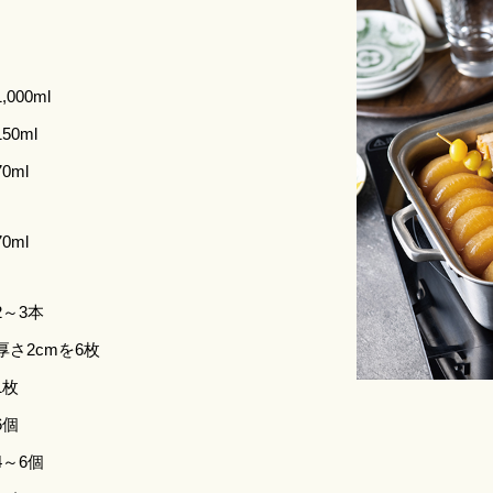
1,000ml
150ml
70ml
70ml
2～3本
厚さ2cmを6枚
1枚
6個
4～6個