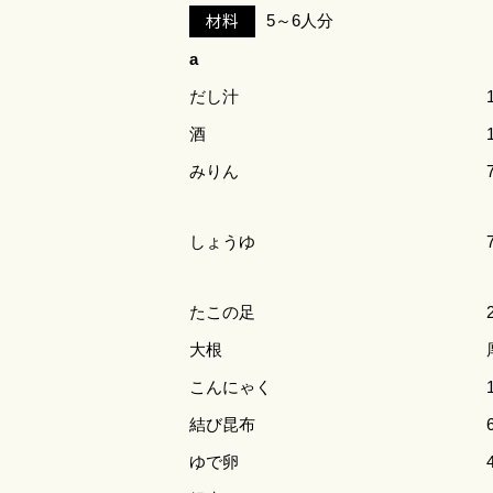
材料
5～6人分
a
だし汁
酒
みりん
しょうゆ
たこの足
大根
こんにゃく
結び昆布
ゆで卵