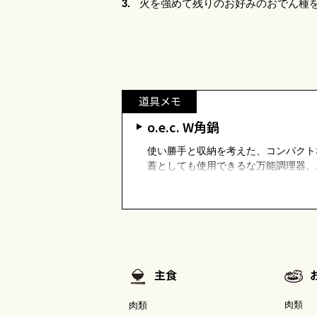
3.
火を強めて残りのお好みのおでん種を
道具メモ
o.e.c. W角鍋
使い勝手と収納を考えた、コンパクト
蓋としても使用できるな万能調理器。
主食
肉類
肉類