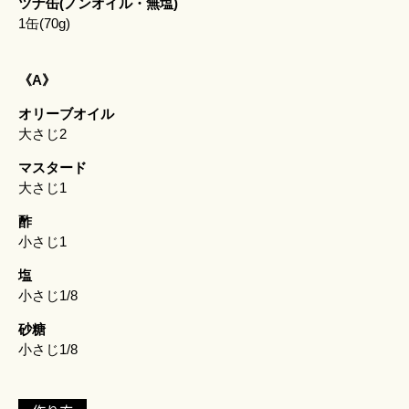
ツナ缶(ノンオイル・無塩)
1缶(70g)
《A》
オリーブオイル
大さじ2
マスタード
大さじ1
酢
小さじ1
塩
小さじ1/8
砂糖
小さじ1/8