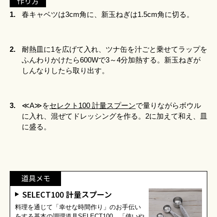
作り方
1.
春キャベツは3cm角に、新玉ねぎは1.5cm角に切る。
2.
耐熱皿に1を広げて入れ、ツナ缶を汁ごと乗せてラップを
ふんわりかけたら600Wで3～4分加熱する。新玉ねぎが
しんなりしたら取り出す。
3.
≪A≫を
セレクト100 計量スプーン
で量りながらボウル
に入れ、混ぜてドレッシングを作る。2に加えて和え、皿
に盛る。
道具メモ
SELECT100 計量スプーン
料理を通じて「幸せな時間作り」のお手伝い
をする基本の調理道具SELECT100。「使いや