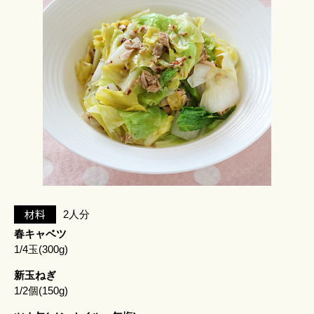
材料
2人分
春キャベツ
1/4玉(300g)
新玉ねぎ
1/2個(150g)