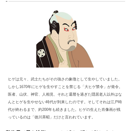
ヒゲは元々、武士たちがその強さの象徴として生やしていました。
しかし1670年にヒゲを生やすことを禁じる「大ヒゲ禁令」が発令。
医者、山伏、神官、人相見、それと還暦を過ぎた隠居老人以外はな
んとヒゲを生やせない時代が到来したのです。そしてそれは江戸時
代が終わるまで、約200年も続きました。ヒゲの生えた肖像画が残
っているのは「徳川斉昭」だけと言われています。