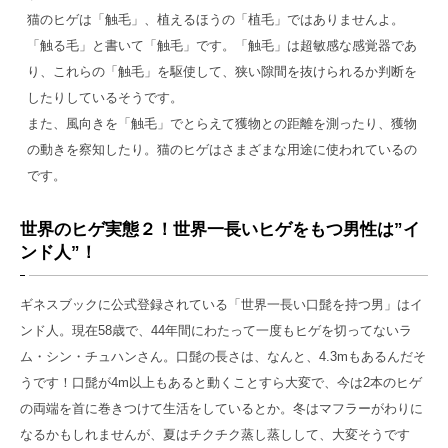
猫のヒゲは「触毛」、植えるほうの「植毛」ではありませんよ。
「触る毛」と書いて「触毛」です。「触毛」は超敏感な感覚器であ
り、これらの「触毛」を駆使して、狭い隙間を抜けられるか判断を
したりしているそうです。
また、風向きを「触毛」でとらえて獲物との距離を測ったり、獲物
の動きを察知したり。猫のヒゲはさまざまな用途に使われているの
です。
世界のヒゲ実態２！世界一長いヒゲをもつ男性は”イ
ンド人”！
ギネスブックに公式登録されている「世界一長い口髭を持つ男」はイ
ンド人。現在58歳で、44年間にわたって一度もヒゲを切ってないラ
ム・シン・チュハンさん。口髭の長さは、なんと、4.3mもあるんだそ
うです！口髭が4m以上もあると動くことすら大変で、今は2本のヒゲ
の両端を首に巻きつけて生活をしているとか。冬はマフラーがわりに
なるかもしれませんが、夏はチクチク蒸し蒸しして、大変そうです