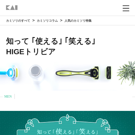
カミソリのすべて
カミソリコラム
人気のカミソリ特集
ホーム
HOME
知って ｢使える｣ ｢笑える｣
カミソリを知る
ABOUT
HIGEトリビア
貝印のカミソリ
カミソリの選び方
HOW TO CHOOSE
カミソリができるまで
自分に合ったカミソリを選ぶ
カミソリの使い方
HOW TO USE
MEN
カミソリの構造
部位で選ぶ（男性）
正しい髭剃りの方法
カミソリと肌
SKIN CARE
カミソリの歴史
部位で選ぶ（女性）
正しい顔の産毛の剃り方
カミソリ負けの原因と予防
カミソリコラム
COLUMN