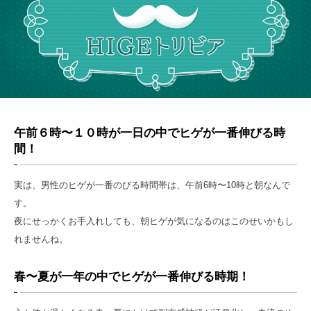
正しいムダ毛処理の方法
カミソリのすべて
ツメキリのすべて
カミソリの替え刃の交換時期と捨て方
ビューティーツールのすべて
包丁のすべて
貝印TOP
午前６時〜１０時が一日の中でヒゲが一番伸びる時
間！
実は、男性のヒゲが一番のびる時間帯は、午前6時〜10時と朝なんで
す。
夜にせっかくお手入れしても、朝ヒゲが気になるのはこのせいかもし
れませんね。
春〜夏が一年の中でヒゲが一番伸びる時期！