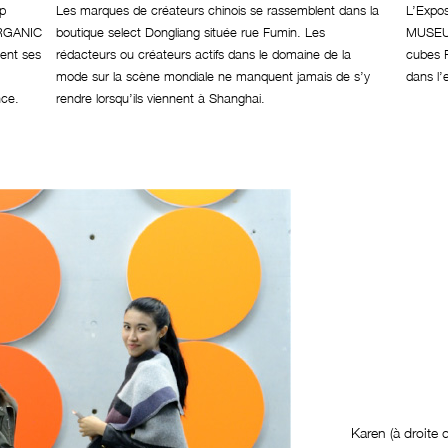
up
Les marques de créateurs chinois se rassemblent dans la
L’Expos
ORGANIC
boutique select Dongliang située rue Fumin. Les
MUSEUM
sent ses
rédacteurs ou créateurs actifs dans le domaine de la
cubes P
mode sur la scène mondiale ne manquent jamais de s’y
dans l’
nce.
rendre lorsqu’ils viennent à Shanghai.
Karen (à droite 