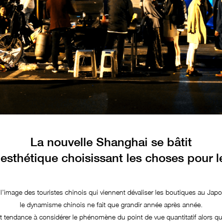
La nouvelle Shanghai se bâtit
 esthétique choisissant les choses pour l
 l’image des touristes chinois qui viennent dévaliser les boutiques au Japo
le dynamisme chinois ne fait que grandir année après année.
tendance à considérer le phénomène du point de vue quantitatif alors que