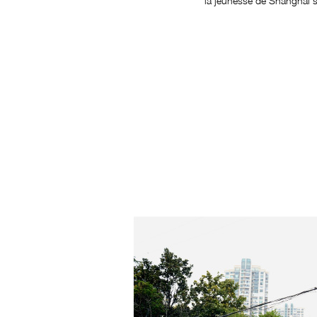
la jeunesse de Shanghai se 