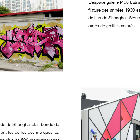
L’espace galerie M50 bâti s
filature des années 1930 es
de l’art de Shanghai. Ses 
ornés de graffitis colorés.
ode de Shanghai était bondé de
 an, les défilés des marques les
s de plus de 500 marques y sont