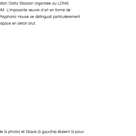
ition Olafur Eliasson organisée au LONG
. L’imposante œuvre d’art en forme de
olyphonic House se distinguait particulièrement
espace en béton brut.
de la photo) et Grace (à gauche) étaient là pour