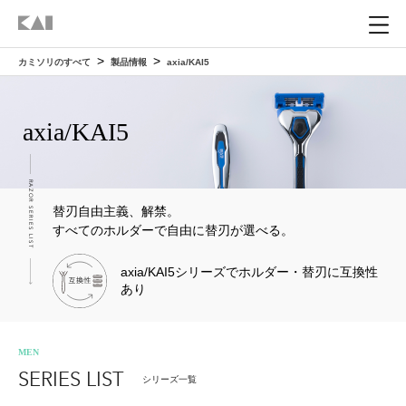
カミソリのすべて
製品情報
axia/KAI5
ホーム
HOME
axia/KAI5
製品情報
PRODUCT
RAZOR SERIES LIST
カミソリを知る
替刃自由主義、解禁。
ABOUT
すべてのホルダーで自由に替刃が選べる。
貝印のカミソリ
カミソリの選び方
axia/KAI5シリーズで
ホルダー・替刃に互換性
HOW TO CHOOSE
あり
カミソリができるまで
自分に合ったカミソリを選ぶ
カミソリの使い方
HOW TO USE
MEN
カミソリの構造
SERIES LIST
部位で選ぶ（男性）
シリーズ一覧
正しい髭剃りの方法
カミソリと肌
SKIN CARE