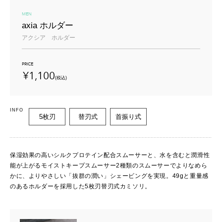
MEN
axia ホルダー
アクシア ホルダー
PRICE
¥1,100
(税込)
INFO
5枚刃
替刃式
首振り式
保湿効果の高いシルクプロテイン配合スムーサーと、水を含むと潤滑性
能が上がるモイストキープスムーサー2種類のスムーサーでよりなめら
かに、よりやさしい「抜群の潤い」シェービングを実現。49gと重量感
のあるホルダーを採用した5枚刃替刃式カミソリ。