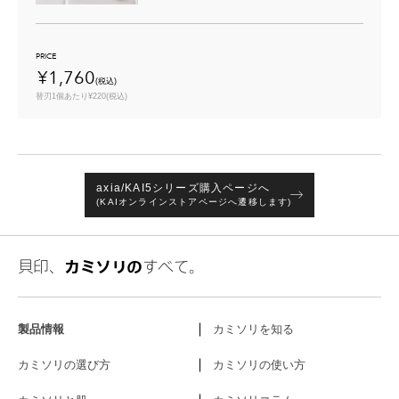
PRICE
¥1,760
(税込)
替刃1個あたり¥220(税込)
axia/KAI5シリーズ購入ページへ
(KAIオンラインストアページへ遷移します)
貝印、
カミソリの
すべて。
製品情報
カミソリを知る
カミソリの選び方
カミソリの使い方