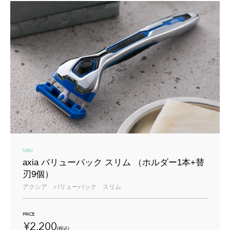
カミソリの歴史
部位で選ぶ（女性）
正しい顔の産毛の剃り方
カミソリ負けの原因と予防
カミソリコラム
COLUMN
正しいムダ毛処理の方法
カミソリのすべて
ツメキリのすべて
カミソリの替え刃の交換時期と捨て方
ビューティーツールのすべて
包丁のすべて
貝印TOP
MEN
axia バリューパック スリム
（ホルダー1本+替
刃9個）
アクシア バリューパック スリム
PRICE
¥2,200
(税込)