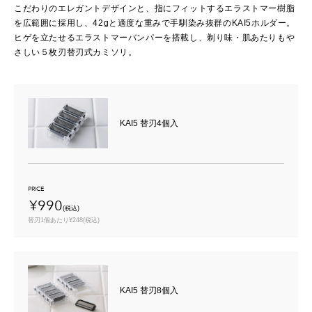
こだわりのエレガントデザインと、指にフィットするエラストマー樹脂
を広範囲に採用し、42gと適度な重みで手馴染み抜群のKAI5ホルダー。
ヒゲを立たせるエラストマーバンパーを搭載し、剃り味・肌あたりもや
さしい５枚刃替刃式カミソリ。
KAI5 替刃4個入
PRICE
¥990
(税込)
替刃1個あたり¥248(税込)
KAI5 替刃8個入