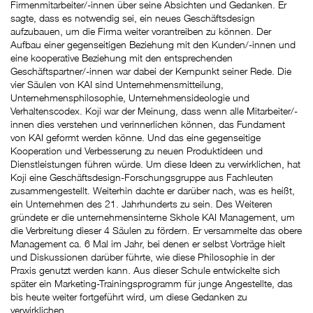
Firmenmitarbeiter/-innen über seine Absichten und Gedanken. Er
sagte, dass es notwendig sei, ein neues Geschäftsdesign
aufzubauen, um die Firma weiter vorantreiben zu können. Der
Aufbau einer gegenseitigen Beziehung mit den Kunden/-innen und
eine kooperative Beziehung mit den entsprechenden
Geschäftspartner/-innen war dabei der Kernpunkt seiner Rede. Die
vier Säulen von KAI sind Unternehmensmitteilung,
Unternehmensphilosophie, Unternehmensideologie und
Verhaltenscodex. Koji war der Meinung, dass wenn alle Mitarbeiter/-
innen dies verstehen und verinnerlichen können, das Fundament
von KAI geformt werden könne. Und das eine gegenseitige
Kooperation und Verbesserung zu neuen Produktideen und
Dienstleistungen führen würde. Um diese Ideen zu verwirklichen, hat
Koji eine Geschäftsdesign-Forschungsgruppe aus Fachleuten
zusammengestellt. Weiterhin dachte er darüber nach, was es heißt,
ein Unternehmen des 21. Jahrhunderts zu sein. Des Weiteren
gründete er die unternehmensinterne Skhole KAI Management, um
die Verbreitung dieser 4 Säulen zu fördern. Er versammelte das obere
Management ca. 6 Mal im Jahr, bei denen er selbst Vorträge hielt
und Diskussionen darüber führte, wie diese Philosophie in der
Praxis genutzt werden kann. Aus dieser Schule entwickelte sich
später ein Marketing-Trainingsprogramm für junge Angestellte, das
bis heute weiter fortgeführt wird, um diese Gedanken zu
verwirklichen.