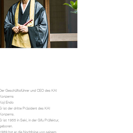
Der Geschäftsführer und CEO des KAI
Konzerns
Koji Endo
Er ist der dritte Präsident des KAI
Konzerns.
Er ist 1955 in Seki, in der Gifu Präfektur,
geboren.
1989 hat er die Nachfolge von seinem