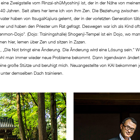
ine Zweigstelle vom Rinzai-shūMyoshinji ist, der in der Nähe von meinem
0 Jahren. Seit alters her lerne ich von ihm Zen. Die Beziehung zwischen 
ter haben von ItsugaiKajiura gelernt, der in der vorletzten Generation tä
er her und haben den Priester um Rat gefragt. Deswegen war ich als Kind 
mon-Dojo“. (Dojo: Trainingshalle) Shogenji-Tempel ist ein Dojo, wo man 
n hier, lernen über Zen und sitzen in Zazen.
l, „Die Not bringt eine Änderung. Die Änderung wird eine Lösung sein.“ 
hl man immer wieder neue Probleme bekommt. Dann irgendwann ändert s
eine große Stütze und beruhigt mich. Neuangestellte von KAI bekommen je
 unter demselben Dach trainieren.