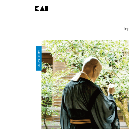
To
FACT No.05