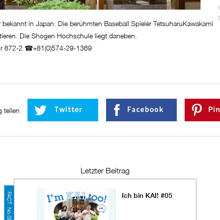
r bekannt in Japan. Die berühmten Baseball Spieler TetsuharuKawakami
ieren. Die Shogen Hochschule liegt daneben.
tur 872-2 ☎+81(0)574-29-1369
 teilen
Letzter Beitrag
FACT No.05
Ich bin KAI! #05