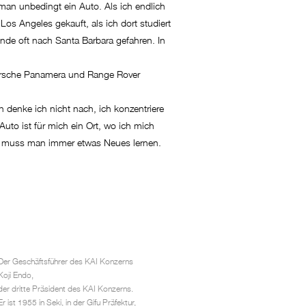
man unbedingt ein Auto. Als ich endlich
os Angeles gekauft, als ich dort studiert
de oft nach Santa Barbara gefahren. In
Porsche Panamera und Range Rover
denke ich nicht nach, ich konzentriere
uto ist für mich ein Ort, wo ich mich
ei muss man immer etwas Neues lernen.
Der Geschäftsführer des KAI Konzerns
Koji Endo,
der dritte Präsident des KAI Konzerns.
Er ist 1955 in Seki, in der Gifu Präfektur,