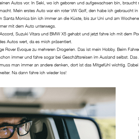
einen Autos vor. In Seki, wo ich geboren und aufgewachsen bin, braucht 
acht. Mein erstes Auto war ein roter VW Golf, den habe ich gebraucht in L
 Santa Monica bin ich immer an die Küste, bis zur Uni und am Wochenen
mmer mit dem Auto unterwegs.
Accord, Suzuki Vitara und BMW X5 gehabt und jetzt fahre ich mit dem 
es Autos wert, da es mich präsentiert.
 Rover Evoque zu mehreren Drogerien. Das ist mein Hobby. Beim Fahren 
 schon immer und fahre sogar bei Geschäftsreisen im Ausland selbst. Das A
n muss man immer an andere denken, dort ist das Mitgefühl wichtig. Dab
iter. Na dann fahre ich wieder los!