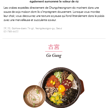
également surnommé le voleur de riz
Les crabes expédiés directement de Chungcheongnam-do marinent dans une
sauce de soja maison dont ils s’imprègnent doucement. Lorsque vous mordez
leur chair, vous découvrez une texture soyeuse qui fond littéralement dans le palais
avec une merveilleuse et succulente saveur.
2F, 20, Gukhoe-daero 74-gil, Yeongdeungpo-gu, Seoul
02-785-4422