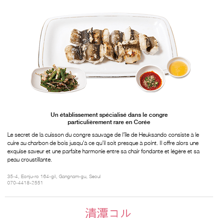
Un établissement spécialisé dans le congre
particulièrement rare en Corée
Le secret de la cuisson du congre sauvage de l’île de Heuksando consiste à le
cuire au charbon de bois jusqu’à ce qu’il soit presque à point. Il offre alors une
exquise saveur et une parfaite harmonie entre sa chair fondante et légère et sa
peau croustillante.
35-4, Eonju-ro 164-gil, Gangnam-gu, Seoul
070-4418-2551