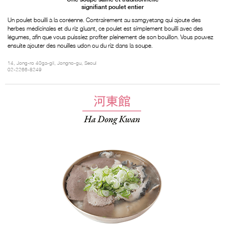
signifiant poulet entier
Un poulet bouilli à la coréenne. Contrairement au samgyetang qui ajoute des
herbes médicinales et du riz gluant, ce poulet est simplement bouilli avec des
légumes, afin que vous puissiez profiter pleinement de son bouillon. Vous pouvez
ensuite ajouter des nouilles udon ou du riz dans la soupe.
14, Jong-ro 40ga-gil, Jongno-gu, Seoul
02-2266-8249