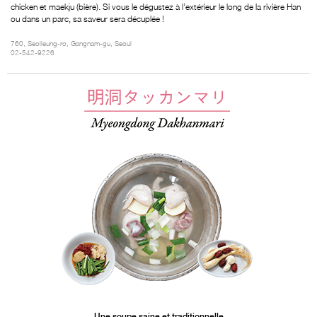
chicken et maekju (bière). Si vous le dégustez à l’extérieur le long de la rivière Han
ou dans un parc, sa saveur sera décuplée !
760, Seolleung-ro, Gangnam-gu, Seoul
02-542-9226
Une soupe saine et traditionnelle