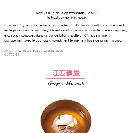
Depuis ville de la gastronomie, Jeonju
le traditionnel bibimbap
Environ 20 types d’ingrédients comme le riz cuit dans un bouillon d’os de bœuf,
les légumes de saison ou le yukhoe (bœuf haché assaisonné de différents épices),
etc. sont incorporés dans un bol de laiton chauffé à 70°. Ils se marient
parfaitement avec le gochujang (condiment fermenté à base de piment) maison.
2F, 27, Myeongdong 8ga-gil, Jung-gu, Seoul
02-776-3211