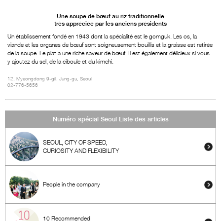
Une soupe de bœuf au riz traditionnelle
très appréciée par les anciens présidents
Un établissement fondé en 1943 dont la spécialité est le gomguk. Les os, la
viande et les organes de bœuf sont soigneusement bouillis et la graisse est retirée
de la soupe. Le plat a une riche saveur de bœuf. Il est également délicieux si vous
y ajoutez du sel, de la ciboule et du kimchi.
12, Myeongdong 9-gil, Jung-gu, Seoul
02-776-5656
Numéro spécial Seoul Liste des articles
SEOUL, CITY OF SPEED,
CURIOSITY AND FLEXIBILITY
People in the company
10 Recommended