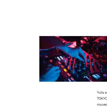
Yulia 
TOKYO 
nouvea