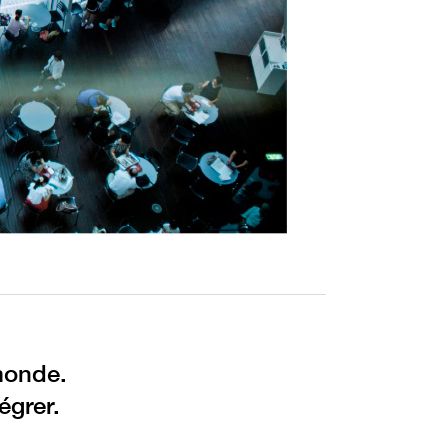
monde.
égrer.