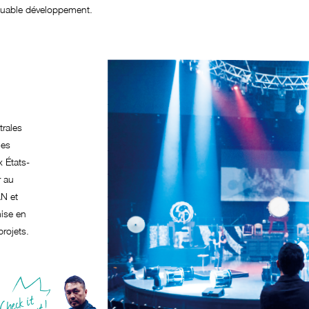
uable développement.
rales
ues
x États-
r au
N et
mise en
projets.