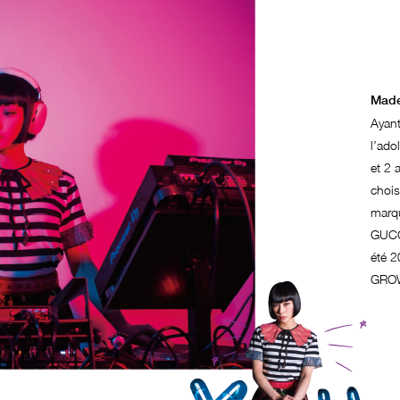
Made
Ayant
l’ado
et 2 
chois
marq
GUCC
été 2
GROW