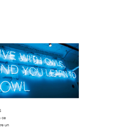
S
n ce
tre un