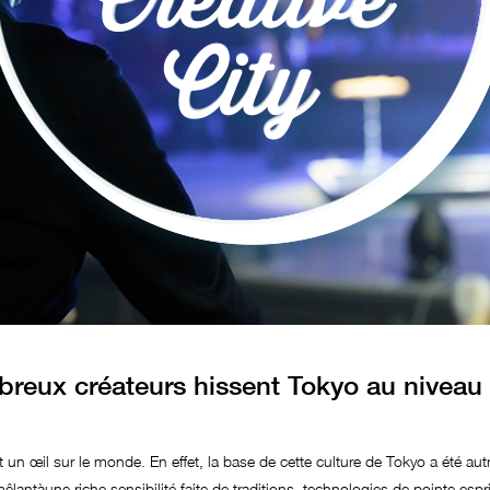
reux créateurs hissent Tokyo au niveau
 un œil sur le monde. En effet, la base de cette culture de Tokyo a été au
êlantàune riche sensibilité faite de traditions, technologies de pointe,espri