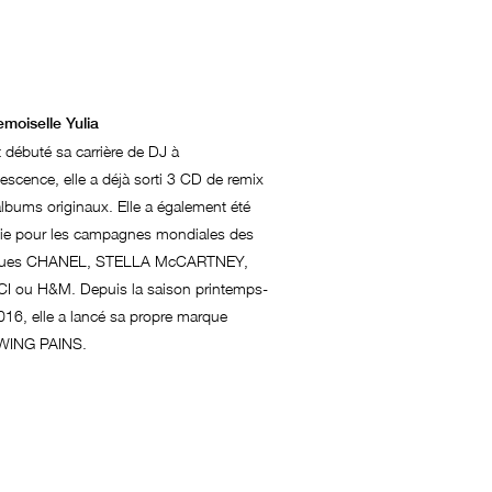
moiselle Yulia
 débuté sa carrière de DJ à
lescence, elle a déjà sorti 3 CD de remix
albums originaux. Elle a également été
ie pour les campagnes mondiales des
ues CHANEL, STELLA McCARTNEY,
I ou H&M. Depuis la saison printemps-
016, elle a lancé sa propre marque
ING PAINS.