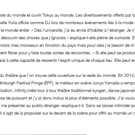
te du monde et ouvrir Tokyo au monde. Les divertissements offerts par la
lle Yulia officie comme DJ lors de nombreux événements liés à la mode
 monde entier. « Dès l’université, j’ai eu envie d’habiter à l’étranger. Je
 découvrir des choses que j’ignorais » explique-t-elle pleine de curiosité. E
hoisis mes morceaux en fonction du pays mais pour cela j’ai besoin de m’i
ment flâner pour y faire toutes sortes de rencontres. » Si elle peut se pro
âce à cette capacité de ressentir l’esprit unique de chaque lieu. Elle peut e
u théâtre que l’on trouve cette ouverture sur le reste du monde. En 2014,
Edinburgh Festival Fringe (EFF), le metteur en scène Junya Yamada a rem
ation, infinity,mêle tour à tour théâtre traditionnel kyogen, danse japonai
se de puissant et j’y ai donc inclus le plus d’éléments possible. J’ai voulu
me présenter au public étranger »explique-t-il. Sans se laisser intimider 
, il s’agit de la propulser sur le devant de la scène pour offrir au monde u