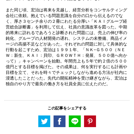
また同じ頃、宏治は将来を見越し、経営分析をコンサルティング
会社に依頼。抱えている問題意識を自分の口から伝えるのでな
く、厚さ３センチ余りの２冊にわたる分厚い「ＫＡＩグループ経
営総合診断書」を利用して伝え、社員の意識改革を図った。中期
的将来に訪れるであろうと診断された問題には、売上の伸び率の
鈍化、グループの人材開発の遅れ、システムの未整備、商品イメ
ージの高揚不足などがあった。それぞれの問題に対して具体的な
行動を起こすため、宏治は１９９１年、「ＮＫ−Ｇ５００（ＮＥ
Ｗ：新生、ＫＡＩ：貝印、ＧＲＯＷＴＨ：発展、５００億へ向か
って）」キャンペーンを始動。年間売上も５年で約２倍の５００
億円とする目標を掲げた。その成果は、何を実行するにも計画や
目標を立て、それを時々でチェックしながら進める方法が社内に
浸透したことだった。先代の開拓精神を受け継ぎながら、宏治は
独自のやり方で最良の働き方を社員全員に伝えたのだ。
この記事をシェアする