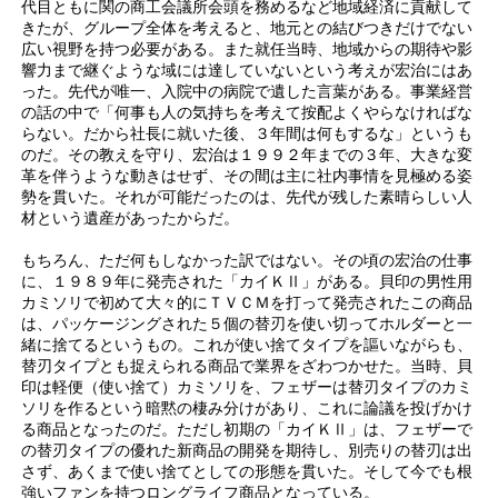
代目ともに関の商工会議所会頭を務めるなど地域経済に貢献して
きたが、グループ全体を考えると、地元との結びつきだけでない
広い視野を持つ必要がある。また就任当時、地域からの期待や影
響力まで継ぐような域には達していないという考えが宏治にはあ
った。先代が唯一、入院中の病院で遺した言葉がある。事業経営
の話の中で「何事も人の気持ちを考えて按配よくやらなければな
らない。だから社長に就いた後、３年間は何もするな」というも
のだ。その教えを守り、宏治は１９９２年までの３年、大きな変
革を伴うような動きはせず、その間は主に社内事情を見極める姿
勢を貫いた。それが可能だったのは、先代が残した素晴らしい人
材という遺産があったからだ。
もちろん、ただ何もしなかった訳ではない。その頃の宏治の仕事
に、１９８９年に発売された「カイＫⅡ」がある。貝印の男性用
カミソリで初めて大々的にＴＶＣＭを打って発売されたこの商品
は、パッケージングされた５個の替刃を使い切ってホルダーと一
緒に捨てるというもの。これが使い捨てタイプを謳いながらも、
替刃タイプとも捉えられる商品で業界をざわつかせた。当時、貝
印は軽便（使い捨て）カミソリを、フェザーは替刃タイプのカミ
ソリを作るという暗黙の棲み分けがあり、これに論議を投げかけ
る商品となったのだ。ただし初期の「カイＫⅡ」は、フェザーで
の替刃タイプの優れた新商品の開発を期待し、別売りの替刃は出
さず、あくまで使い捨てとしての形態を貫いた。そして今でも根
強いファンを持つロングライフ商品となっている。