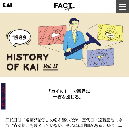
FACT No.12
「カイＫⅡ」で業界に
一石を投じる。
二代目は〝遠藤斉治朗〟の名を継いだが、三代目・遠藤宏治は今
も〝斉治朗〟を襲名していない。それには理由がある。初代、二