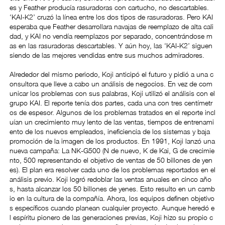
es y Feather producía rasuradoras con cartucho, no descartables.
‘KAI-K2’ cruzó la línea entre los dos tipos de rasuradoras. Pero KAI
esperaba que Feather desarrollara navajas de reemplazo de alta cali
dad, y KAI no vendía reemplazos por separado, concentrándose m
as en las rasuradoras descartables. Y aún hoy, las ‘KAI-K2’ siguen
siendo de las mejores vendidas entre sus muchos admiradores.
Alrededor del mismo periodo, Koji anticipó el futuro y pidió a una c
onsultora que lleve a cabo un análisis de negocios. En vez de com
unicar los problemas con sus palabras, Koji utilizó el análisis con el
grupo KAI. El reporte tenía dos partes, cada una con tres centímetr
os de espesor. Algunos de los problemas tratados en el reporte incl
uían un crecimiento muy lento de las ventas, tiempos de entrenami
ento de los nuevos empleados, ineficiencia de los sistemas y baja
promoción de la imagen de los productos. En 1991, Koji lanzó una
nueva campaña: La NK-G500 (N de nuevo, K de Kai, G de crecimie
nto, 500 representando el objetivo de ventas de 50 billones de yen
es). El plan era resolver cada uno de los problemas reportados en el
análisis previo. Koji logró redoblar las ventas anuales en cinco año
s, hasta alcanzar los 50 billones de yenes. Esto resulto en un camb
io en la cultura de la compañía. Ahora, los equipos definen objetivo
s específicos cuando planean cualquier proyecto. Aunque heredó e
l espíritu pionero de las generaciones previas, Koji hizo su propio c