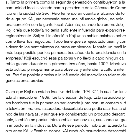
s. Tanto la primera como la segunda generación contribuyeron a la
comunidad local sirviendo como presidente de la Cámara de Come
rcio en la ciudad de Seki. Pero teniendo en cuenta el alcance de to
do el grupo KAI, era necesario tener una influencia global, no solo
una conexión con la gente local. Además, cuando fue promovido,
Koji creía que todavía no tenia suficiente influencia para expandirse
regionalmente. Saijiro II le ofreció a Koji unas sabias palabras sobre
como llevar los negocios. ‘Todo tiene que ser ejecutado bien, y con
siderando los sentimientos de otros empleados. Mantén un perfil lo
más bajo posible por los primeros tres años de tu presidencia en la
empresa.’ Koji escuchó esas palabras y no llevó a cabo ningún ca
mbio grande durante sus primeros tres años, hasta 1992. Mantuvo
esta actitud principalmente para observar y entender la cultura inter
na. Eso fue posible gracias a la influencia del maravilloso talento de
generaciones previas.
Claro que Koji no estaba inactivo del todo. ‘KAI-K2’, la cual fue lanz
ada al mercado en 1989, fue la creación de Koji. Esta rasuradora p
ara hombres fue la primera en ser lanzada junto con un comercial d
e televisión. Era una rasuradora descartable que podía usar hasta ci
nco de las navajas, y aunque era considerado un producto descart
able, también se podían intercambiar sus navajas, causando un gra
n impacto en la industria. Durante ese periodo, había un acuerdo tá
cito entre KAI y Feather, donde KAI producía rasuradoras descartabl