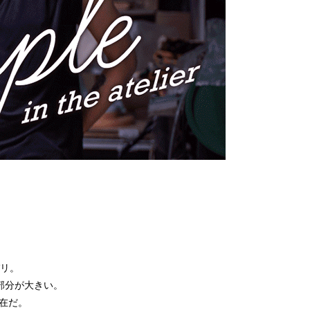
リ。
部分が大きい。
存在だ。