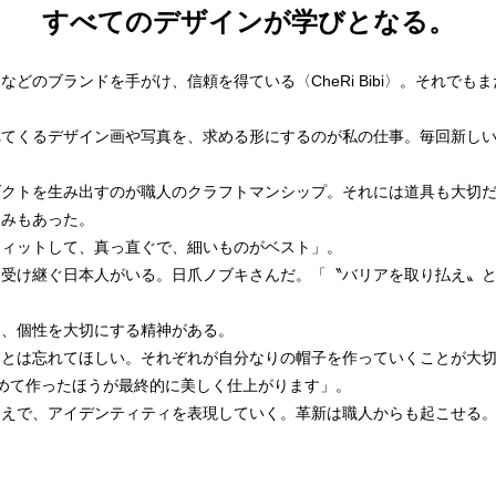
すべてのデザインが学びとなる。
のブランドを手がけ、信頼を得ている〈CheRi Bibi〉。それでも
れてくるデザイン画や写真を、求める形にするのが私の仕事。毎回新し
クトを生み出すのが職人のクラフトマンシップ。それには道具も大切だ
さみもあった。
フィットして、真っ直ぐで、細いものがベスト」。
受け継ぐ日本人がいる。日爪ノブキさんだ。「〝バリアを取り払え〟と
、個性を大切にする精神がある。
とは忘れてほしい。それぞれが自分なりの帽子を作っていくことが大切
めて作ったほうが最終的に美しく仕上がります」。
えで、アイデンティティを表現していく。革新は職人からも起こせる