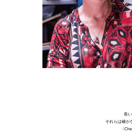
長い
それらは確か
〈Ch