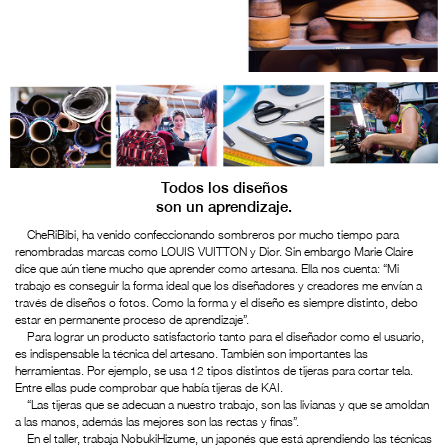
Todos los diseños
son un aprendizaje.
CheRiBibi, ha venido confeccionando sombreros por mucho tiempo para
renombradas marcas como LOUIS VUITTON y Dior. Sin embargo Marie Claire
dice que aún tiene mucho que aprender como artesana. Ella nos cuenta: “Mi
trabajo es conseguir la forma ideal que los diseñadores y creadores me envían a
través de diseños o fotos. Como la forma y el diseño es siempre distinto, debo
estar en permanente proceso de aprendizaje”.
Para lograr un producto satisfactorio tanto para el diseñador como el usuario,
es indispensable la técnica del artesano. También son importantes las
herramientas. Por ejemplo, se usa 12 tipos distintos de tijeras para cortar tela.
Entre ellas pude comprobar que había tijeras de KAI.
“Las tijeras que se adecuan a nuestro trabajo, son las livianas y que se amoldan
a las manos, además las mejores son las rectas y finas”.
En el taller, trabaja NobukiHizume, un japonés que está aprendiendo las técnicas