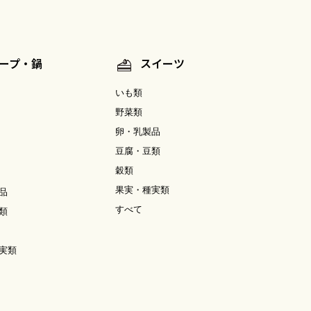
ープ・鍋
スイーツ
いも類
野菜類
卵・乳製品
豆腐・豆類
穀類
果実・種実類
品
すべて
類
実類