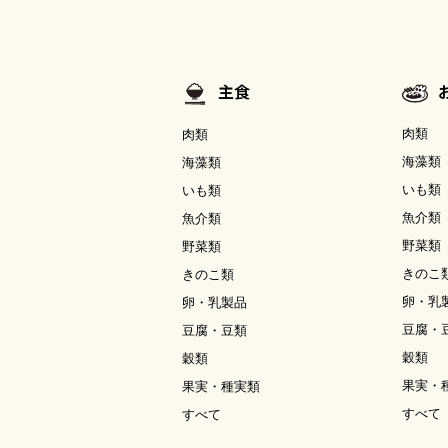
主食
肉類
肉類
海藻類
海藻類
いも類
いも類
魚介類
魚介類
野菜類
野菜類
きのこ
きのこ類
卵・乳
卵・乳製品
豆腐・
豆腐・豆類
穀類
穀類
果実・
果実・種実類
すべて
すべて