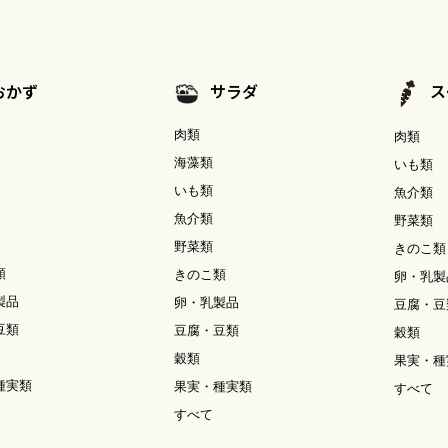
おかず
サラダ
ス
肉類
肉類
海藻類
いも類
いも類
魚介類
魚介類
野菜類
野菜類
きのこ類
類
きのこ類
卵・乳製
製品
卵・乳製品
豆腐・豆
豆類
豆腐・豆類
穀類
穀類
果実・種
種実類
果実・種実類
すべて
すべて