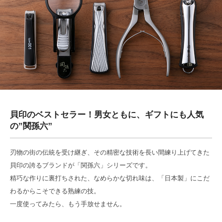
二枚爪・割れ爪などの爪トラブルの原因と予防
ツメキリのすべて
カミソリのすべて
ビューティーツールのすべて
包丁のすべて
貝印TOP
貝印のベストセラー！男女ともに、ギフトにも人気
の”関孫六”
刃物の街の伝統を受け継ぎ、その精密な技術を長い間練り上げてきた
貝印の誇るブランドが「関孫六」シリーズです。
精巧な作りに裏打ちされた、なめらかな切れ味は、「日本製」にこだ
わるからこそできる熟練の技。
一度使ってみたら、もう手放せません。