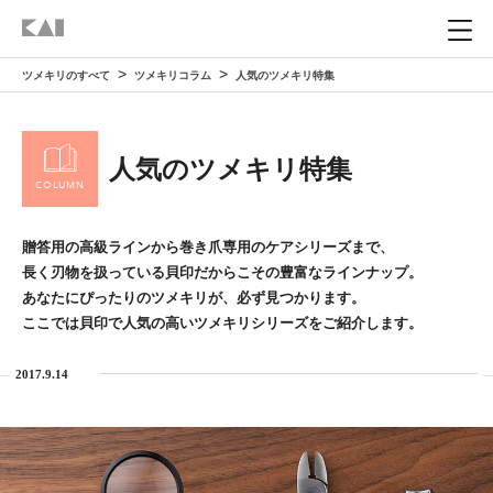
ツメキリのすべて
ツメキリコラム
人気のツメキリ特集
ホーム
HOME
人気のツメキリ特集
ツメキリを知る
ABOUT
COLUMN
貝印のツメキリ
贈答用の高級ラインから巻き爪専用のケアシリーズまで、
ツメキリの選び方
HOW TO CHOOSE
長く刃物を扱っている貝印だからこその豊富なラインナップ。
あなたにぴったりのツメキリが、必ず見つかります。
ツメキリができるまで
自分に合ったツメキリを選ぶ
ここでは貝印で人気の高いツメキリシリーズをご紹介します。
ツメキリの使い方
HOW TO USE
ツメキリの構造
2017.9.14
ブランドで選ぶ
ツメキリの正しい使い方
ツメキリとトラブル
TROUBLE
目的で選ぶ
ニッパーツメキリの正しい使い方
巻き爪の原因と予防
ツメキリコラム
COLUMN