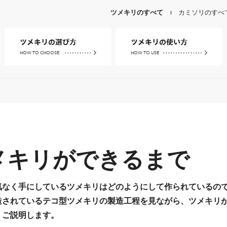
ツメキリのすべて
カミソリのすべ
ツメキリの選び方
ツメキリの使い方
HOW TO CHOOSE
HOW TO USE
自分に合った
ツメキリの
ツメキリを選ぶ
正しい使い方
ブランドで選ぶ
ニッパーツメキリの
正しい使い方
目的で選ぶ
メキリができるまで
気なく手にしているツメキリはどのようにして作られているの
造されているテコ型ツメキリの製造工程を見ながら、ツメキリ
、ご説明します。