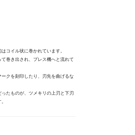
初はコイル状に巻かれています。
って巻き出され、プレス機へと流れて
マークを刻印したり、刃先を曲げるな
だったものが、ツメキリの上刃と下刃
す。