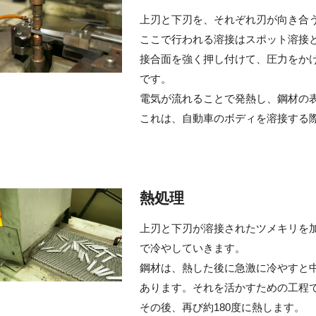
上刃と下刃を、それぞれ刃が向き合
ここで行われる溶接はスポット溶接
接合面を強く押し付けて、圧力をか
です。
電気が流れることで発熱し、鋼材の
これは、自動車のボディを溶接する
熱処理
上刃と下刃が溶接されたツメキリを加
で冷やしていきます。
鋼材は、熱した後に急激に冷やすと
あります。それを活かすための工程
その後、再び約180度に熱します。