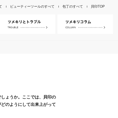
て
ビューティーツールのすべて
包丁のすべて
貝印TOP
ツメキリとトラブル
ツメキリコラム
TROUBLE
COLUMN
巻き爪の
原因と予防
二枚爪・割れ爪などの
爪トラブルの原因と予防
でしょうか。ここでは、貝印の
がどのようにして出来上がって