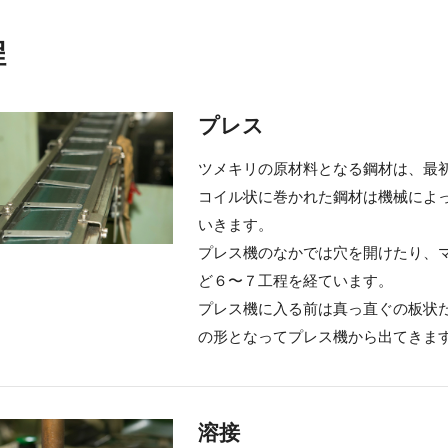
程
プレス
ツメキリの原材料となる鋼材は、最
コイル状に巻かれた鋼材は機械によ
いきます。
プレス機のなかでは穴を開けたり、
ど６〜７工程を経ています。
プレス機に入る前は真っ直ぐの板状
の形となってプレス機から出てきま
溶接