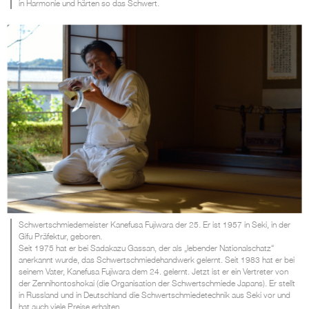
in Harmonie und härten so das Schwert.
Schwertschmiedemeister Kanefusa Fujiwara der 25. Er ist 1957 in Seki, in der
Gifu Präfektur, geboren.
Seit 1975 hat er bei Sadakazu Gassan, der als „lebender Nationalschatz“
anerkannt wurde, das Schwertschmiedehandwerk gelernt. Seit 1983 hat er bei
seinem Vater, Kanefusa Fujiwara dem 24. gelernt. Jetzt ist er ein Vertreter von
der Zennihontoshokai (die Organisation der Schwertschmiede Japans). Er stellt
in Russland und in Deutschland die Schwertschmiedetechnik aus Seki vor und
hat auch viele Preise erhalten.