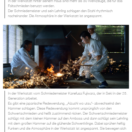
In der Werkstatt hinter seinem Haus sind mehr als 30 Werkzeuge, die für das
Faltschmieden benutzt werden.
Der Schmiedemeister und sein Lehrling schlagen den Stahl rhythmisch
nacheinander. Die Atmosphäre in der Werkstatt ist angespannt.
In der Werkstatt vom Schmiedemeister Kanefusa Fujiwara, der in Seki in der 25.
Generation arbeitet.
Es gibt eine japanische Redewendung, „Aizuchi wo utsu“- abwechselnd den
Hammer schlagen. Diese Redewendung kommt ursprünglich von den
Schwertschmieden und heißt zustimmend nicken. Der Schwertschmiedemeister
schlägt mit dem kleinen Hammer auf den Amboss und dann schlägt sein Lehrling
mit dem großen Hammer auf die glühende Schwertklinge. Dabei sprühen heftig
Funken und die Atmosphäre in der Werkstatt ist angespannt. Sie bewegen sich