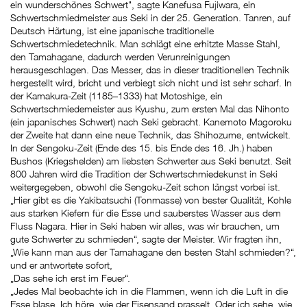
ein wunderschönes Schwert", sagte Kanefusa Fujiwara, ein
Schwertschmiedmeister aus Seki in der 25. Generation. Tanren, auf
Deutsch Härtung, ist eine japanische traditionelle
Schwertschmiedetechnik. Man schlägt eine erhitzte Masse Stahl,
den Tamahagane, dadurch werden Verunreinigungen
herausgeschlagen. Das Messer, das in dieser traditionellen Technik
hergestellt wird, bricht und verbiegt sich nicht und ist sehr scharf. In
der Kamakura-Zeit (1185–1333) hat Motoshige, ein
Schwertschmiedemeister aus Kyushu, zum ersten Mal das Nihonto
(ein japanisches Schwert) nach Seki gebracht. Kanemoto Magoroku
der Zweite hat dann eine neue Technik, das Shihozume, entwickelt.
In der Sengoku-Zeit (Ende des 15. bis Ende des 16. Jh.) haben
Bushos (Kriegshelden) am liebsten Schwerter aus Seki benutzt. Seit
800 Jahren wird die Tradition der Schwertschmiedekunst in Seki
weitergegeben, obwohl die Sengoku-Zeit schon längst vorbei ist.
„Hier gibt es die Yakibatsuchi (Tonmasse) von bester Qualität, Kohle
aus starken Kiefern für die Esse und sauberstes Wasser aus dem
Fluss Nagara. Hier in Seki haben wir alles, was wir brauchen, um
gute Schwerter zu schmieden“, sagte der Meister. Wir fragten ihn,
„Wie kann man aus der Tamahagane den besten Stahl schmieden?“,
und er antwortete sofort,
„Das sehe ich erst im Feuer“.
„Jedes Mal beobachte ich in die Flammen, wenn ich die Luft in die
Esse blase. Ich höre, wie der Eisensand prasselt. Oder ich sehe, wie