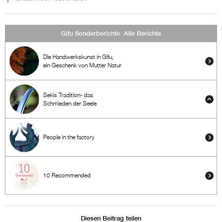
Gifu Sonderberichte Alle Berichte
Die Handwerkskunst in Gifu,
ein Geschenk von Mutter Natur
Sekis Tradition- das
Schmieden der Seele
People in the factory
10 Recommended
Diesen Beitrag teilen