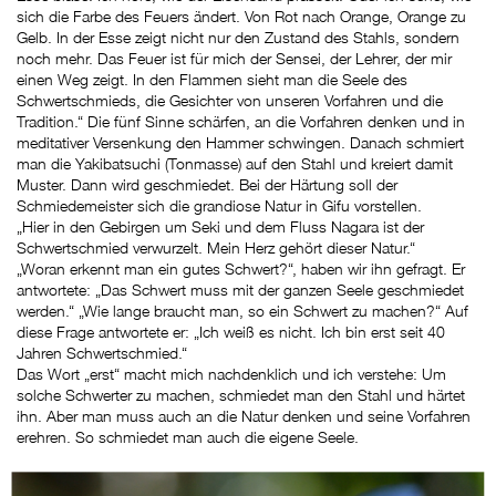
sich die Farbe des Feuers ändert. Von Rot nach Orange, Orange zu
Gelb. In der Esse zeigt nicht nur den Zustand des Stahls, sondern
noch mehr. Das Feuer ist für mich der Sensei, der Lehrer, der mir
einen Weg zeigt. In den Flammen sieht man die Seele des
Schwertschmieds, die Gesichter von unseren Vorfahren und die
Tradition.“ Die fünf Sinne schärfen, an die Vorfahren denken und in
meditativer Versenkung den Hammer schwingen. Danach schmiert
man die Yakibatsuchi (Tonmasse) auf den Stahl und kreiert damit
Muster. Dann wird geschmiedet. Bei der Härtung soll der
Schmiedemeister sich die grandiose Natur in Gifu vorstellen.
„Hier in den Gebirgen um Seki und dem Fluss Nagara ist der
Schwertschmied verwurzelt. Mein Herz gehört dieser Natur.“
„Woran erkennt man ein gutes Schwert?“, haben wir ihn gefragt. Er
antwortete: „Das Schwert muss mit der ganzen Seele geschmiedet
werden.“ „Wie lange braucht man, so ein Schwert zu machen?“ Auf
diese Frage antwortete er: „Ich weiß es nicht. Ich bin erst seit 40
Jahren Schwertschmied.“
Das Wort „erst“ macht mich nachdenklich und ich verstehe: Um
solche Schwerter zu machen, schmiedet man den Stahl und härtet
ihn. Aber man muss auch an die Natur denken und seine Vorfahren
erehren. So schmiedet man auch die eigene Seele.