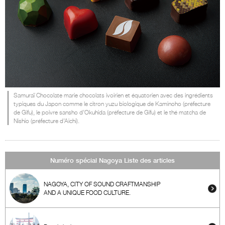
Samuraï Chocolate marie chocolats ivoirien et équatorien avec des ingrédients
typiques du Japon comme le citron yuzu biologique de Kaminoho (préfecture
de Gifu), le poivre sansho d’Okuhida (préfecture de Gifu) et le thé matcha de
Nishio (préfecture d’Aichi).
Numéro spécial Nagoya Liste des articles
NAGOYA, CITY OF SOUND CRAFTMANSHIP
AND A UNIQUE FOOD CULTURE.