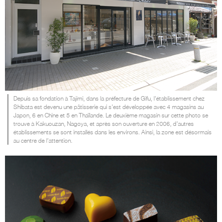
Depuis sa fondation à Tajimi, dans la préfecture de Gifu, l’établissement chez
Shibata est devenu une pâtisserie qui s’est développée avec 4 magasins au
Japon, 6 en Chine et 5 en Thaïlande. Le deuxième magasin sur cette photo se
trouve à Kakuouzan, Nagoya, et après son ouverture en 2006, d’autres
établissements se sont installés dans les environs. Ainsi, la zone est désormais
au centre de l’attention.