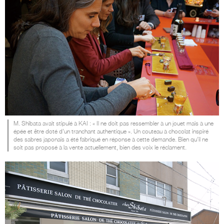
M. Shibata avait stipulé à KAI : « Il ne doit pas ressembler à un jouet mais à une
épée et être doté d’un tranchant authentique ». Un couteau à chocolat inspiré
des sabres japonais a été fabriqué en réponse à cette demande. Bien qu’il ne
soit pas proposé à la vente actuellement, bien des voix le réclament.