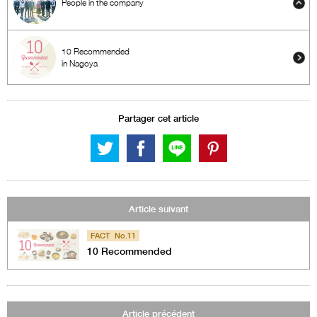
People in the company
10 Recommended
in Nagoya
Partager cet article
Article suivant
FACT No.11
10 Recommended
Article précédent