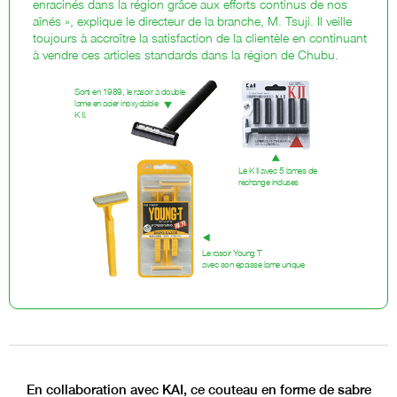
enracinés dans la région grâce aux efforts continus de nos
aînés », explique le directeur de la branche, M. Tsuji. Il veille
toujours à accroître la satisfaction de la clientèle en continuant
à vendre ces articles standards dans la région de Chubu.
Sorti en 1989, le rasoir à double
lame en acier inoxydable
K II.
Le K II avec 5 lames de
rechange incluses
Le rasoir Young T
avec son épaisse lame unique
En collaboration avec KAI, ce couteau en forme de sabre