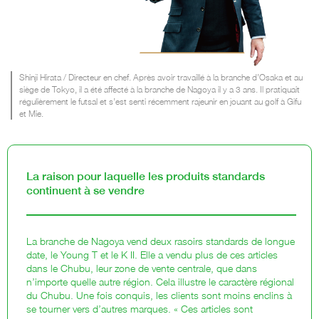
Shinji Hirata / Directeur en chef. Après avoir travaillé à la branche d’Osaka et au
siège de Tokyo, il a été affecté à la branche de Nagoya il y a 3 ans. Il pratiquait
régulièrement le futsal et s’est senti récemment rajeunir en jouant au golf à Gifu
et Mie.
La raison pour laquelle les produits standards
continuent à se vendre
La branche de Nagoya vend deux rasoirs standards de longue
date, le Young T et le K II. Elle a vendu plus de ces articles
dans le Chubu, leur zone de vente centrale, que dans
n’importe quelle autre région. Cela illustre le caractère régional
du Chubu. Une fois conquis, les clients sont moins enclins à
se tourner vers d’autres marques. « Ces articles sont