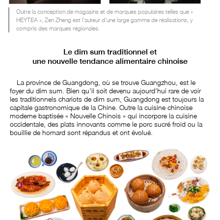
Outre la conception de magasins et de marques populaires telles que «
HEYTEA », Zen Zheng est l’auteur d’une large gamme de réalisations, y
compris des marques régionales.
Le dim sum traditionnel et
une nouvelle tendance alimentaire chinoise
La province de Guangdong, où se trouve Guangzhou, est le
foyer du dim sum. Bien qu’il soit devenu aujourd’hui rare de voir
les traditionnels chariots de dim sum, Guangdong est toujours la
capitale gastronomique de la Chine. Outre la cuisine chinoise
moderne baptisée « Nouvelle Chinois » qui incorpore la cuisine
occidentale, des plats innovants comme le porc sucré froid ou la
bouillie de homard sont répandus et ont évolué.