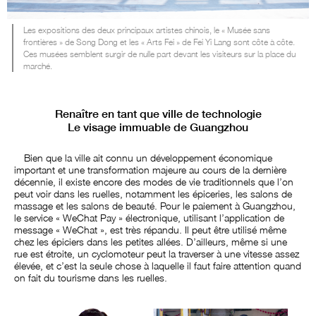
Les expositions des deux principaux artistes chinois, le « Musée sans
frontières » de Song Dong et les « Arts Fei » de Fei Yi Lang sont côte à côte.
Ces musées semblent surgir de nulle part devant les visiteurs sur la place du
marché.
Renaître en tant que ville de technologie
Le visage immuable de Guangzhou
Bien que la ville ait connu un développement économique
important et une transformation majeure au cours de la dernière
décennie, il existe encore des modes de vie traditionnels que l’on
peut voir dans les ruelles, notamment les épiceries, les salons de
massage et les salons de beauté. Pour le paiement à Guangzhou,
le service « WeChat Pay » électronique, utilisant l’application de
message « WeChat », est très répandu. Il peut être utilisé même
chez les épiciers dans les petites allées. D’ailleurs, même si une
rue est étroite, un cyclomoteur peut la traverser à une vitesse assez
élevée, et c’est la seule chose à laquelle il faut faire attention quand
on fait du tourisme dans les ruelles.