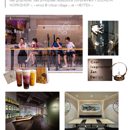
des graphistes. Ses principales réalisations comprennent « SUOFEIYA
WORKSHOP », « emoji @ Urban village », et « HEYTEA ».