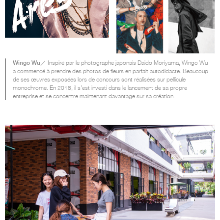
Wingo Wu
／ Inspiré par le photographe japonais Daido Moriyama, Wingo Wu
a commencé à prendre des photos de fleurs en parfait autodidacte. Beaucoup
de ses œuvres exposées lors de concours sont réalisées sur pellicule
monochrome. En 2018, il s’est investi dans le lancement de sa propre
entreprise et se concentre maintenant davantage sur sa création.