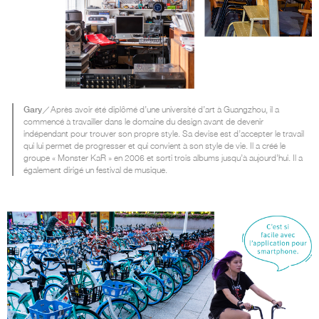
Gary
／Après avoir été diplômé d’une université d’art à Guangzhou, il a
commencé à travailler dans le domaine du design avant de devenir
indépendant pour trouver son propre style. Sa devise est d’accepter le travail
qui lui permet de progresser et qui convient à son style de vie. Il a créé le
groupe « Monster KaR » en 2006 et sorti trois albums jusqu’à aujourd’hui. Il a
également dirigé un festival de musique.