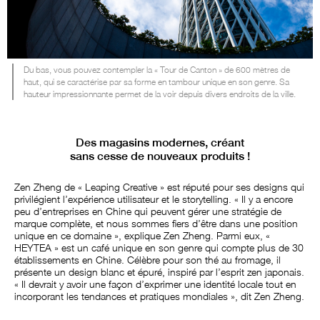
Du bas, vous pouvez contempler la « Tour de Canton » de 600 mètres de
haut, qui se caractérise par sa forme en tambour unique en son genre. Sa
hauteur impressionnante permet de la voir depuis divers endroits de la ville.
Des magasins modernes, créant
sans cesse de nouveaux produits !
Zen Zheng de « Leaping Creative » est réputé pour ses designs qui
privilégient l’expérience utilisateur et le storytelling. « Il y a encore
peu d’entreprises en Chine qui peuvent gérer une stratégie de
marque complète, et nous sommes fiers d’être dans une position
unique en ce domaine », explique Zen Zheng. Parmi eux, «
HEYTEA » est un café unique en son genre qui compte plus de 30
établissements en Chine. Célèbre pour son thé au fromage, il
présente un design blanc et épuré, inspiré par l’esprit zen japonais.
« Il devrait y avoir une façon d’exprimer une identité locale tout en
incorporant les tendances et pratiques mondiales », dit Zen Zheng.