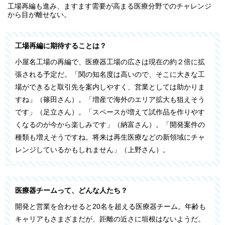
工場再編も進み、ますます需要が高まる医療分野でのチャレンジ
から目が離せない。
工場再編に期待することは？
小屋名工場の再編で、医療器工場の広さは現在の約２倍に拡
張される予定だ。「関の知名度は高いので、そこに大きな工
場ができると取引先を案内しやすく、営業としては助かりま
すね」（篠田さん）。「増産で海外のエリア拡大も狙えそう
です」（足立さん）。「スペースが増えて試作品を作りやす
くなるのが今から楽しみです」（納富さん）。「開発案件の
種類も増えそうですね。将来は再生医療などの新領域にチャ
レンジしているかもしれません」（上野さん）。
医療器チームって、どんな人たち？
開発と営業を合わせると20名を超える医療器チーム。年齢も
キャリアもさまざまだが、距離の近さに垣根はないようだ。