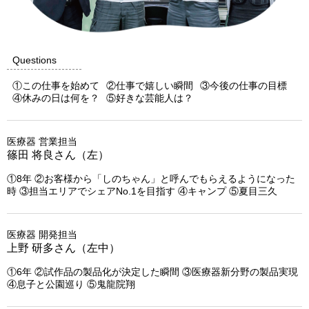
Questions
①この仕事を始めて
②仕事で嬉しい瞬間
③今後の仕事の目標
④休みの日は何を？
⑤好きな芸能人は？
医療器 営業担当
篠田 将良さん（左）
①8年 ②お客様から「しのちゃん」と呼んでもらえるようになった
時 ③担当エリアでシェアNo.1を目指す ④キャンプ ⑤夏目三久
医療器 開発担当
上野 研多さん（左中）
①6年 ②試作品の製品化が決定した瞬間 ③医療器新分野の製品実現
④息子と公園巡り ⑤鬼龍院翔