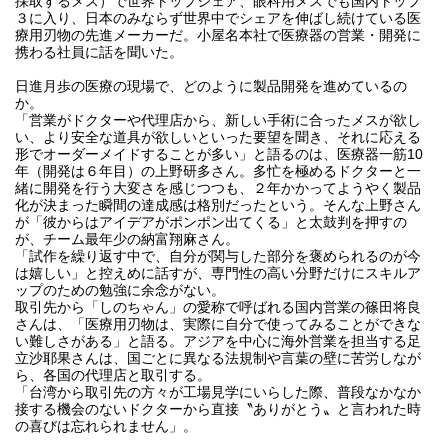
採取するメス）で世界トップシェア、眼科用メスでも国内トップ
３に入り、日本のみならず世界中でシェアを伸ばし続けている医
療用刃物の先進メーカーだ。小屋名本社で医療器の営業・開発に
携わる社員に話を聞いた。
日進月歩の医療の現場で、どのように製品開発を進めているの
か。
「営業がドクターや代理店から、新しい手術に合ったメスが欲し
い、より安全な道具が欲しいといった要望を聞き、それに応える
形でオーダーメイドすることが多い」と語るのは、医療器一筋10
年（開発は６年目）の上野研多さん。多忙を極めるドクターと一
緒に開発を行う大変さを感じつつも、２年かかってようやく製品
化が決まった瞬間の達成感は格別だったという。そんな上野さん
が「彼からはアイデアがポンポン出てくる」と太鼓判を押すの
が、チーム最年少の納富翔麻さん。
「試作を繰り返す中で、自分が関与した部分を褒められるのが今
は嬉しい」と控えめに話すが、専門性の高い分野だけにスキルア
ップのための勉強に余念がない。
取引先から「しのちゃん」の愛称で呼ばれる国内営業の篠田将良
さんは、「医療用刃物は、実際に自分で使ってみることができな
い難しさがある」と語る。アジアを中心に海外営業を担当する足
立沙耶果さんは、国ごとに異なる法規制や言葉の壁に苦労しなが
ら、各国の代理店と取引する。
「台湾から取引先の方々が工場見学にいらした際、普段なかなか
接する機会のないドクターから直接〝ありがとう〟と言われた時
の喜びは忘れられません」。