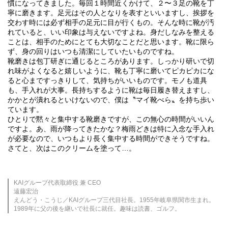
慣になってきました。毎回１時間近くかけて、２〜３足の靴を丁
寧に磨きます。足元はその人となりを表すといいますし、挨拶を
交わす時には必ず相手の足元に目が行くもの。そんな時に靴が汚
れていると、いい印象は与えないですよね。身だしなみを整える
ことは、相手のためにとても大切なことだと思います。靴に限ら
ず、身の回りはいつも清潔にしていたいものですね。
靴磨きは包丁研ぎに通じるところがあります。しっかり研いで切
れ味がよくなると嬉しいように、靴も丁寧に磨いてピカピカにな
ると心まですっきりして、気持ちがいいものです。モノも道具
も、手入れが大事。長持ちするように靴は毎日履き替えますし、
かかとが潰れるといけないので、僕は〝マイ靴べら〟を持ち歩い
ています。
ひとりで黙々と集中する靴磨きですが、この無心の時間がいいん
ですよ。あ、雨が降ってきたかな？梅雨どきは特に入念な手入れ
が必要なので、いつもより長く集中する時間ができそうですね。
さてと、次はこのクリームを塗って…。
KAIグループ代表取締役 兼 CEO
遠藤宏治
えんどう・こうじ／KAIグループ三代目社長。1955年岐阜県関市生まれ。
1989年に父の後を継いで社長に就任。趣味は読書、ゴルフ。