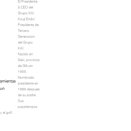
El Presidente
& CEO del
Grupo KAI
Kouji Endo/
Presidente de
Tercera
Generación
del Grupo
KAI.
Nacido en
Seki, provincia
de Gifu en
1955.
Nombrado
ramientas
presidente en
 un
1989 después
de su padre.
Sus
pasatiempos
y el golf.