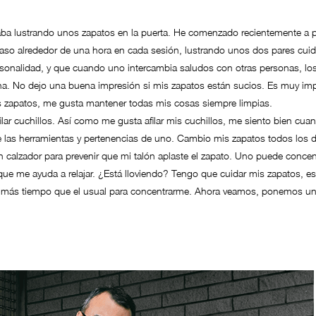
aba lustrando unos zapatos en la puerta. He comenzado recientemente a pu
 Paso alrededor de una hora en cada sesión, lustrando unos dos pares c
ersonalidad, y que cuando uno intercambia saludos con otras personas, lo
sona. No dejo una buena impresión si mis zapatos están sucios. Es muy imp
 zapatos, me gusta mantener todas mis cosas siempre limpias.
afilar cuchillos. Así como me gusta afilar mis cuchillos, me siento bien cu
 las herramientas y pertenencias de uno. Cambio mis zapatos todos los 
calzador para prevenir que mi talón aplaste el zapato. Uno puede conce
que me ayuda a relajar. ¿Está lloviendo? Tengo que cuidar mis zapatos, e
sito más tiempo que el usual para concentrarme. Ahora veamos, ponemos 