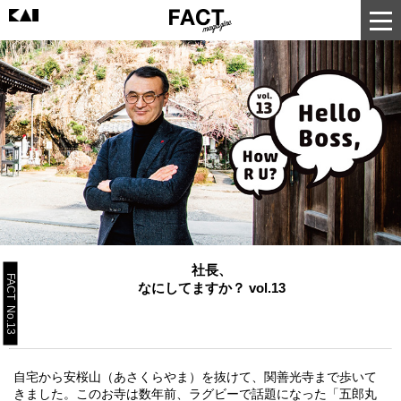
社長、
FACT No.13
なにしてますか？ vol.13
自宅から安桜山（あさくらやま）を抜けて、関善光寺まで歩いて
きました。このお寺は数年前、ラグビーで話題になった「五郎丸