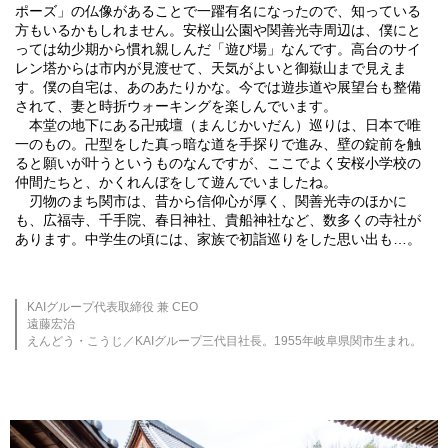
ポーズ」の仏像があることで一躍有名になったので、知っている
方もいるかもしれません。安桜山公園や関善光寺周辺は、僕にと
っては幼少期から慣れ親しんだ「遊び場」なんです。高台のサイ
レン塔からは市内が見渡せて、天気がよいと御嶽山まで見えま
す。僕の自宅は、あのあたりかな。今では遊歩道や展望台も整備
されて、妻と時折ウォーキングを楽しんでいます。
本堂の地下にある卍戒壇（まんじかいだん）巡りは、日本で唯
一のもの。卍型をした真っ暗な道を手探りで進み、壁の錠前を触
ると願いが叶うというものなんですが、ここでよく安桜小学校の
仲間たちと、かくれんぼをして遊んでいましたね。
刃物のまち関市は、昔から信仰心が厚く、関善光寺のほかに
も、広福寺、千手院、春日神社、貴船神社など、数多くの寺社が
あります。中学生の頃には、家族で初詣巡りをした思い出も…。
KAIグループ代表取締役 兼 CEO
遠藤宏治
えんどう・こうじ／KAIグループ三代目社長。1955年岐阜県関市生まれ。