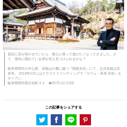
昔話に花を咲かせていたら、童心に帰って遊びたくなってきました。さ
て、境内に隠れている僕を何人見つけられるかな？
岐阜県関市の中心部、安桜山の麓に建つ『関善光寺』にて。正式名称は宗
休寺。 2019年2月にはクラウドファンディングで『カフェ・茶房 宗休』を
オープン。
岐阜県関市西日吉町３５ ☎0575-22-2159
この記事をシェアする