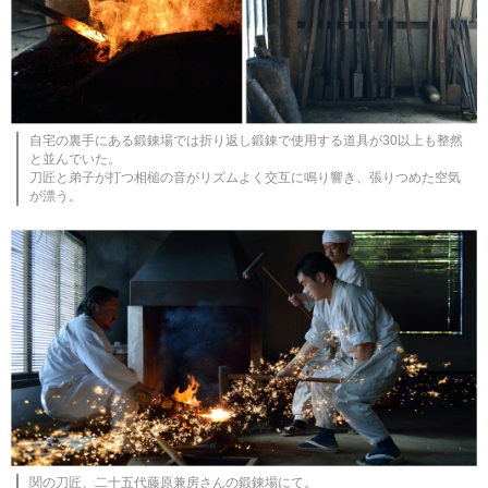
自宅の裏手にある鍛錬場では折り返し鍛錬で使用する道具が30以上も整然
と並んでいた。
刀匠と弟子が打つ相槌の音がリズムよく交互に鳴り響き、張りつめた空気
が漂う。
関の刀匠、二十五代藤原兼房さんの鍛錬場にて。