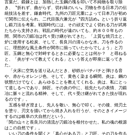
言葉だ。鍛錬とは、加熱した玉鋼の塊を叩いて不純物を取り除
き、〝折れず、曲がらず、切れ味のいい〟刃物を作る日本刀の伝
統技法を差す。鎌倉時代、九州の刀匠元重によって日本刀が初め
て関市に伝えられ、二代目孫六兼元が〝四方詰め〟という折り返
し鍛刀法を考案。戦国時代には、その頑丈でよく切れる刀が武将
たちから支持され、戦乱の時代が遠のいても、約８００年もの
間、関市の刀鍛冶は代々受け継がれてきた。「上質な焼刃土と、
炉に使用する松炭、そして、長良川の清らかな水。刀を作るの
に、理想的な風土条件が関市に揃っていたからでしょう」と刀
匠。玉鋼と無心で対峙するときに必要なことは何か？ と尋ねる
と、「炎がすべて教えてくれる」という答えが即座に返ってき
た。
「火床に空気を送り込んだとき、砂鉄がパチパチと弾ける音
や、赤からオレンジ色、そして、黄色く染まる瞬間。炎は、鋼の
状態だけでなく、あらゆることを教えてくれる。炎は、私にとっ
て道しるべであり、師匠。その炎の中に、祖先たちの表情、刀鍛
冶に脈々と流れる精神、そして、代々受け継がれてきた技が現れ
るのです」。
五感を研ぎ澄まし、先人を敬い、無心で叩く。その後、焼刃土
を塗り、刃文を描いてから焼き入れを行うが、そのときイメージ
するのは岐阜の大自然だという。
「関の山々と長良川の清流が刀鍛冶を根付かせた。私の魂の根源
はこの自然です」。
いい刀の条件を聞くと「真心がある刀」と刀匠。その刀を作る