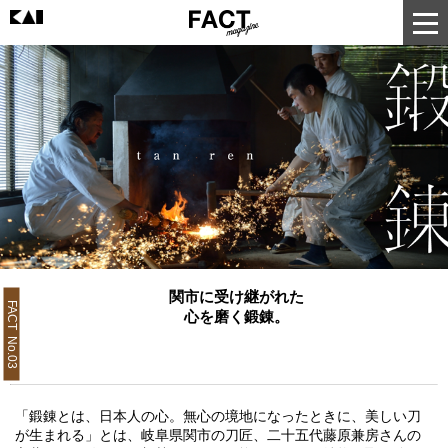
関市に受け継がれた
FACT No.03
心を磨く鍛錬。
「鍛錬とは、日本人の心。無心の境地になったときに、美しい刀
が生まれる」とは、岐阜県関市の刀匠、二十五代藤原兼房さんの