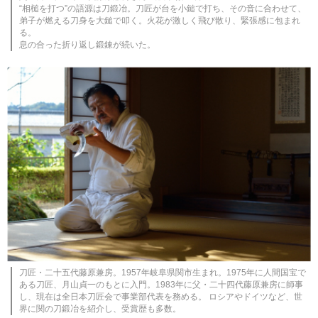
“相槌を打つ”の語源は刀鍛冶。刀匠が台を小鎚で打ち、その音に合わせて、
弟子が燃える刀身を大鎚で叩く。火花が激しく飛び散り、緊張感に包まれ
る。
息の合った折り返し鍛錬が続いた。
刀匠・二十五代藤原兼房。1957年岐阜県関市生まれ。1975年に人間国宝で
ある刀匠、月山貞一のもとに入門。1983年に父・二十四代藤原兼房に師事
し、現在は全日本刀匠会で事業部代表を務める。 ロシアやドイツなど、世
界に関の刀鍛冶を紹介し、受賞歴も多数。