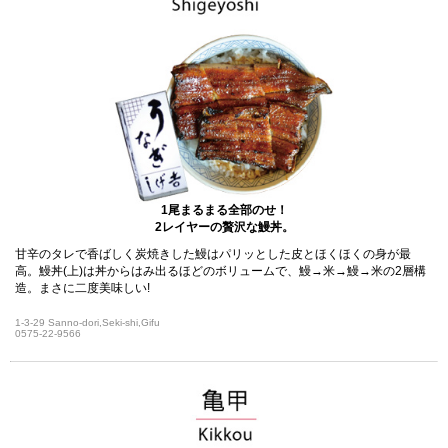
1尾まるまる全部のせ！
2レイヤーの贅沢な鰻丼。
甘辛のタレで香ばしく炭焼きした鰻はパリッとした皮とほくほくの身が最
高。鰻丼(上)は丼からはみ出るほどのボリュームで、鰻→米→鰻→米の2層構
造。まさに二度美味しい!
1-3-29 Sanno-dori,Seki-shi,Gifu
0575-22-9566