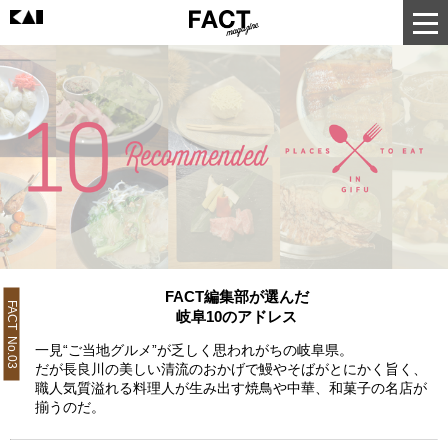
FACT編集部が選んだ
FACT No.03
岐阜10のアドレス
一見“ご当地グルメ”が乏しく思われがちの岐阜県。
だが長良川の美しい清流のおかげで鰻やそばがとにかく旨く、
職人気質溢れる料理人が生み出す焼鳥や中華、和菓子の名店が
揃うのだ。