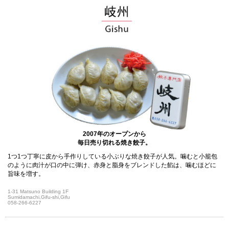
2007年のオープンから
毎日売り切れる焼き餃子。
1つ1つ丁寧に皮から手作りしている小ぶりな焼き餃子が人気。噛むと小籠包
のように肉汁が口の中に弾け、赤身と脂身をブレンドした餡は、噛むほどに
旨味を増す。
1-31 Matsuno Building 1F
Sumidamachi,Gifu-shi,Gifu
058-266-6227