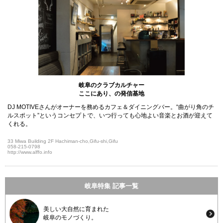
岐阜のクラブカルチャー
ここにあり、の発信基地
DJ MOTIVEさんがオーナーを務めるカフェ＆ダイニングバー。“曲がり角のチ
ルスポット”というコンセプトで、いつ行っても心地よい音楽とお酒が迎えて
くれる。
33 Miwa Building 2F Hachiman-cho,Gifu-shi,Gifu
058-215-0798
http://www.alffo.info
岐阜特集 記事一覧
美しい大自然に育まれた
岐阜のモノづくり。