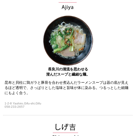
長良川の清流を思わせる
澄んだスープと繊細な麺。
昆布と貝柱に鶏ガラと豚骨を合わせ煮込んだラーメンスープは器の底が見え
るほど透明で、さっぱりとした塩味と旨味が体に染みる。つるっとした細麺
にもよく合う。
1-2-8 Yashiro,Gifu-shi,Gifu
058-233-2657