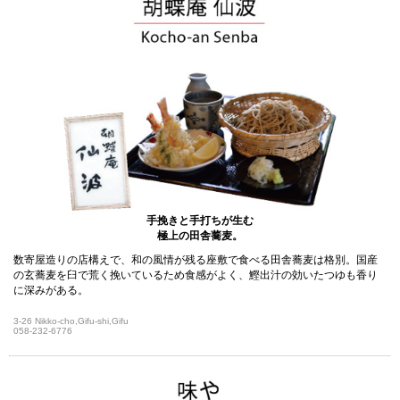
手挽きと手打ちが生む
極上の田舎蕎麦。
数寄屋造りの店構えで、和の風情が残る座敷で食べる田舎蕎麦は格別。国産
の玄蕎麦を臼で荒く挽いているため食感がよく、鰹出汁の効いたつゆも香り
に深みがある。
3-26 Nikko-cho,Gifu-shi,Gifu
058-232-6776