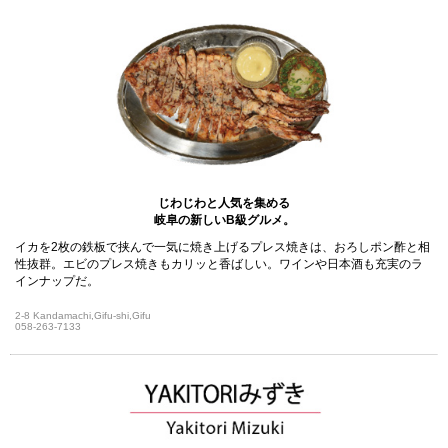
じわじわと人気を集める
岐阜の新しいB級グルメ。
イカを2枚の鉄板で挟んで一気に焼き上げるプレス焼きは、おろしポン酢と相
性抜群。エビのプレス焼きもカリッと香ばしい。ワインや日本酒も充実のラ
インナップだ。
2-8 Kandamachi,Gifu-shi,Gifu
058-263-7133