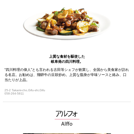
上質な食材を駆使した
岐阜発の四川料理。
“四川料理の偉人”とも言われる古田等シェフが創業し、全国から美食家が訪れ
る名店。お勧めは、飛騨牛の豆鼓炒め。上質な脂身が辛味ソースと絡み、口
当たりが上品。
25-2 Takami-cho,Gifu-shi,Gifu
058-264-5811