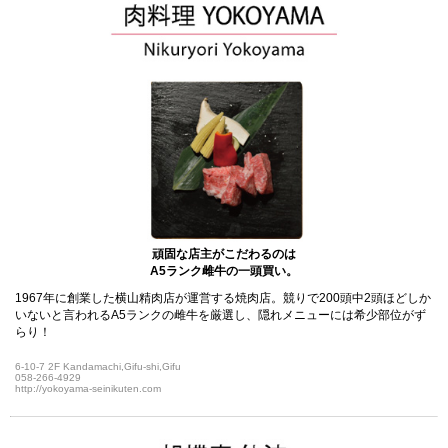
頑固な店主がこだわるのは
A5ランク雌牛の一頭買い。
1967年に創業した横山精肉店が運営する焼肉店。競りで200頭中2頭ほどしか
いないと言われるA5ランクの雌牛を厳選し、隠れメニューには希少部位がず
らり！
6-10-7 2F Kandamachi,Gifu-shi,Gifu
058-266-4929
http://yokoyama-seinikuten.com