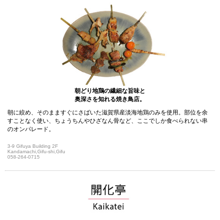
朝どり地鶏の繊細な旨味と
奥深さを知れる焼き鳥店。
朝に絞め、そのまますぐにさばいた滋賀県産淡海地鶏のみを使用。部位を余
すことなく使い、ちょうちんやひざなん骨など、ここでしか食べられない串
のオンパレード。
3-9 Gifuya Building 2F
Kandamachi,Gifu-shi,Gifu
058-264-0715