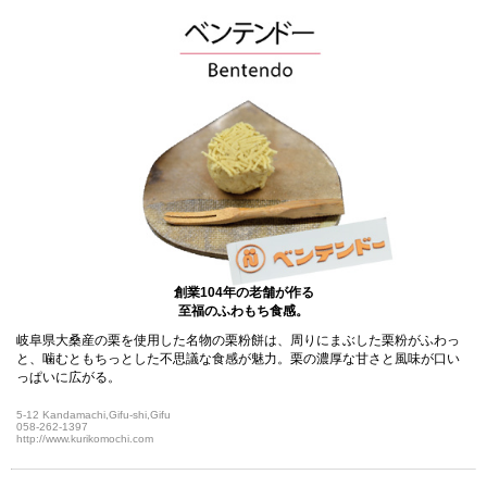
創業104年の老舗が作る
至福のふわもち食感。
岐阜県大桑産の栗を使用した名物の栗粉餅は、周りにまぶした栗粉がふわっ
と、噛むともちっとした不思議な食感が魅力。栗の濃厚な甘さと風味が口い
っぱいに広がる。
5-12 Kandamachi,Gifu-shi,Gifu
058-262-1397
http://www.kurikomochi.com