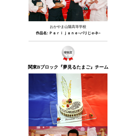
おかやま山陽高等学校
作品名: Ｐａｒｉｊａｎｅ~パリじゃネ~
関東Bブロック『夢見るたまご』チーム