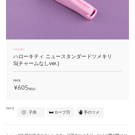
目的で選ぶ
ニッパーツメキリの正しい使い方
巻き爪の原因と予防
ツメキリコラム
COLUMN
二枚爪・割れ爪などの爪トラブルの原因と予防
ツメキリのすべて
カミソリのすべて
ビューティーツールのすべて
包丁のすべて
WOMEN
ハローキティ
ニュースタンダードツメキリ
貝印TOP
S
(チャームなしver.)
PRICE
¥605
(税込)
INFO
子供
カーブ刃
手のツメ