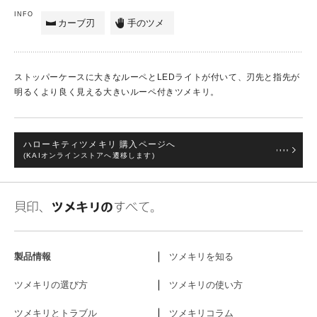
INFO
カーブ刃
手のツメ
ストッパーケースに大きなルーペとLEDライトが付いて、刃先と指先が
明るくより良く見える大きいルーペ付きツメキリ。
ハローキティツメキリ 購入ページへ
(KAIオンラインストアへ遷移します)
貝印、
ツメキリの
すべて。
製品情報
ツメキリを知る
ツメキリの選び方
ツメキリの使い方
ツメキリとトラブル
ツメキリコラム