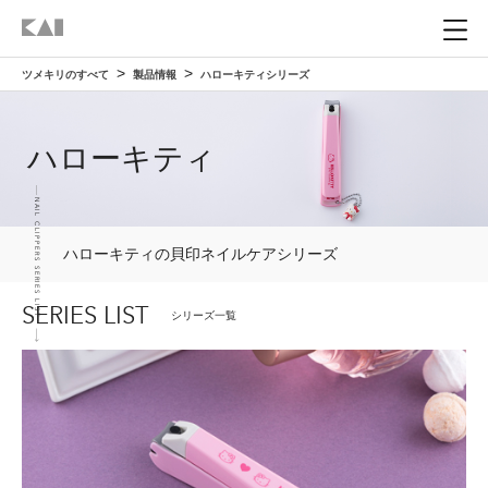
ツメキリのすべて
製品情報
ハローキティシリーズ
ホーム
HOME
ハローキティ
製品情報
PRODUCT
NAIL CLIPPERS SERIES LIST
ツメキリを知る
ハローキティの貝印ネイルケアシリーズ
ABOUT
SERIES LIST
貝印のツメキリ
シリーズ一覧
ツメキリの選び方
HOW TO CHOOSE
ツメキリができるまで
自分に合ったツメキリを選ぶ
ツメキリの使い方
HOW TO USE
ツメキリの構造
ブランドで選ぶ
ツメキリの正しい使い方
ツメキリとトラブル
TROUBLE