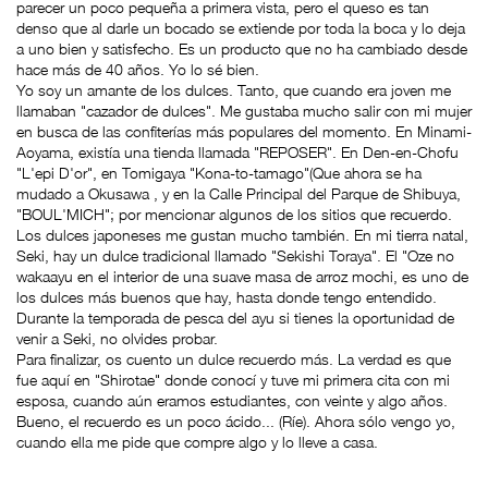
parecer un poco pequeña a primera vista, pero el queso es tan
denso que al darle un bocado se extiende por toda la boca y lo deja
a uno bien y satisfecho. Es un producto que no ha cambiado desde
hace más de 40 años. Yo lo sé bien.
Yo soy un amante de los dulces. Tanto, que cuando era joven me
llamaban "cazador de dulces". Me gustaba mucho salir con mi mujer
en busca de las confiterías más populares del momento. En Minami-
Aoyama, existía una tienda llamada "REPOSER". En Den-en-Chofu
"L'epi D'or", en Tomigaya "Kona-to-tamago"(Que ahora se ha
mudado a Okusawa , y en la Calle Principal del Parque de Shibuya,
"BOUL'MICH"; por mencionar algunos de los sitios que recuerdo.
Los dulces japoneses me gustan mucho también. En mi tierra natal,
Seki, hay un dulce tradicional llamado "Sekishi Toraya". El "Oze no
wakaayu en el interior de una suave masa de arroz mochi, es uno de
los dulces más buenos que hay, hasta donde tengo entendido.
Durante la temporada de pesca del ayu si tienes la oportunidad de
venir a Seki, no olvides probar.
Para finalizar, os cuento un dulce recuerdo más. La verdad es que
fue aquí en "Shirotae" donde conocí y tuve mi primera cita con mi
esposa, cuando aún eramos estudiantes, con veinte y algo años.
Bueno, el recuerdo es un poco ácido... (Ríe). Ahora sólo vengo yo,
cuando ella me pide que compre algo y lo lleve a casa.