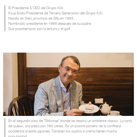
El Presidente & CEO del Grupo KAI
Kouji Endo/Presidente de Tercera Generación del Grupo KAI.
Nacido en Seki, provincia de Gifu en 1955.
Nombrado presidente en 1989 después de su padre.
Sus pasatiempos son la lectura y el golf.
En el segundo piso de "Shirotae" donde se respira un ambiente clásico. La tarta
de queso, una pieza por 260 yenes. Es un postre pionero de la confitería
occidental al estilo japonés. También los soplos e crema tienen mucha
popularidad.