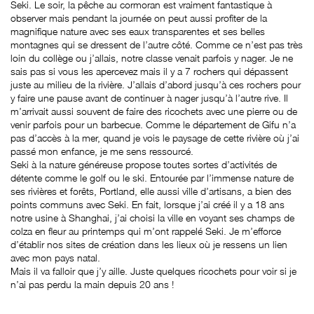
Seki. Le soir, la pêche au cormoran est vraiment fantastique à
observer mais pendant la journée on peut aussi profiter de la
magnifique nature avec ses eaux transparentes et ses belles
montagnes qui se dressent de l’autre côté. Comme ce n’est pas très
loin du collège ou j’allais, notre classe venait parfois y nager. Je ne
sais pas si vous les apercevez mais il y a 7 rochers qui dépassent
juste au milieu de la rivière. J’allais d’abord jusqu’à ces rochers pour
y faire une pause avant de continuer à nager jusqu’à l’autre rive. Il
m’arrivait aussi souvent de faire des ricochets avec une pierre ou de
venir parfois pour un barbecue. Comme le département de Gifu n’a
pas d’accès à la mer, quand je vois le paysage de cette rivière où j’ai
passé mon enfance, je me sens ressourcé.
Seki à la nature généreuse propose toutes sortes d’activités de
détente comme le golf ou le ski. Entourée par l’immense nature de
ses rivières et forêts, Portland, elle aussi ville d’artisans, a bien des
points communs avec Seki. En fait, lorsque j’ai créé il y a 18 ans
notre usine à Shanghai, j’ai choisi la ville en voyant ses champs de
colza en fleur au printemps qui m’ont rappelé Seki. Je m’efforce
d’établir nos sites de création dans les lieux où je ressens un lien
avec mon pays natal.
Mais il va falloir que j’y aille. Juste quelques ricochets pour voir si je
n’ai pas perdu la main depuis 20 ans !